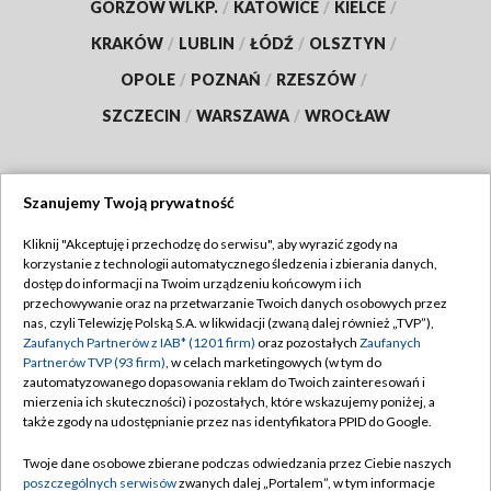
GORZÓW WLKP.
/
KATOWICE
/
KIELCE
/
KRAKÓW
/
LUBLIN
/
ŁÓDŹ
/
OLSZTYN
/
OPOLE
/
POZNAŃ
/
RZESZÓW
/
SZCZECIN
/
WARSZAWA
/
WROCŁAW
Szanujemy Twoją prywatność
Dołącz do nas:
Kliknij "Akceptuję i przechodzę do serwisu", aby wyrazić zgody na
korzystanie z technologii automatycznego śledzenia i zbierania danych,
TVP
dostęp do informacji na Twoim urządzeniu końcowym i ich
Abonament TVP
przechowywanie oraz na przetwarzanie Twoich danych osobowych przez
Regulamin TVP
nas, czyli Telewizję Polską S.A. w likwidacji (zwaną dalej również „TVP”),
Emisja w TVP
Zaufanych Partnerów z IAB* (1201 firm)
oraz pozostałych
Zaufanych
Polityka prywatności
Partnerów TVP (93 firm)
, w celach marketingowych (w tym do
Centrum informacji TVP
Moje zgody
zautomatyzowanego dopasowania reklam do Twoich zainteresowań i
mierzenia ich skuteczności) i pozostałych, które wskazujemy poniżej, a
Naziemna Telewizja Cyfrowa
Pomoc
także zgody na udostępnianie przez nas identyfikatora PPID do Google.
Sklep TVP
Biuro reklamy
Twoje dane osobowe zbierane podczas odwiedzania przez Ciebie naszych
Rada Programowa
poszczególnych serwisów
zwanych dalej „Portalem”, w tym informacje
Kontakt