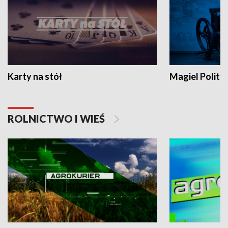
Karty na stół
Magiel Polity
ROLNICTWO I WIEŚ