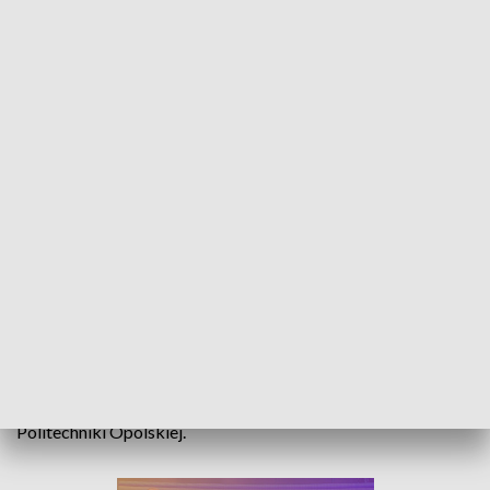
Grażyna Łobaszewska uhonorowana. Artystka odsłoniła swoją gwiazdę na
opolskim Rynku
Grażyna Łobaszewska to kolejna artystka uhonorowana w
Alei Gwiazd Polskiej Piosenki w Opolu. Wokalistka
osobiście odsłoniła swojej gwiazdę na rynku, a oprawę
muzyczną tradycyjnie zapewnił Akademicki Chór
Politechniki Opolskiej.