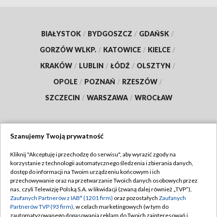
BIAŁYSTOK
/
BYDGOSZCZ
/
GDAŃSK
/
GORZÓW WLKP.
/
KATOWICE
/
KIELCE
/
KRAKÓW
/
LUBLIN
/
ŁÓDŹ
/
OLSZTYN
/
OPOLE
/
POZNAŃ
/
RZESZÓW
/
SZCZECIN
/
WARSZAWA
/
WROCŁAW
Szanujemy Twoją prywatność
Dołącz do nas:
Kliknij "Akceptuję i przechodzę do serwisu", aby wyrazić zgody na
korzystanie z technologii automatycznego śledzenia i zbierania danych,
TVP
dostęp do informacji na Twoim urządzeniu końcowym i ich
Abonament TVP
przechowywanie oraz na przetwarzanie Twoich danych osobowych przez
Regulamin TVP
nas, czyli Telewizję Polską S.A. w likwidacji (zwaną dalej również „TVP”),
Emisja w TVP
Zaufanych Partnerów z IAB* (1201 firm)
oraz pozostałych
Zaufanych
Polityka prywatności
Partnerów TVP (93 firm)
, w celach marketingowych (w tym do
Centrum informacji TVP
Moje zgody
zautomatyzowanego dopasowania reklam do Twoich zainteresowań i