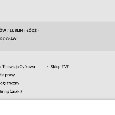
KÓW
/
LUBLIN
/
ŁÓDŹ
/
ROCŁAW
 Telewizja Cyfrowa
Sklep TVP
la prasy
tograficzny
sing (znaki)