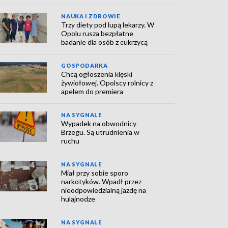
NAUKA I ZDROWIE
Trzy diety pod lupą lekarzy. W
Opolu rusza bezpłatne
badanie dla osób z cukrzycą
GOSPODARKA
Chcą ogłoszenia klęski
żywiołowej. Opolscy rolnicy z
apelem do premiera
NA SYGNALE
Wypadek na obwodnicy
Brzegu. Są utrudnienia w
ruchu
NA SYGNALE
Miał przy sobie sporo
narkotyków. Wpadł przez
nieodpowiedzialną jazdę na
hulajnodze
NA SYGNALE