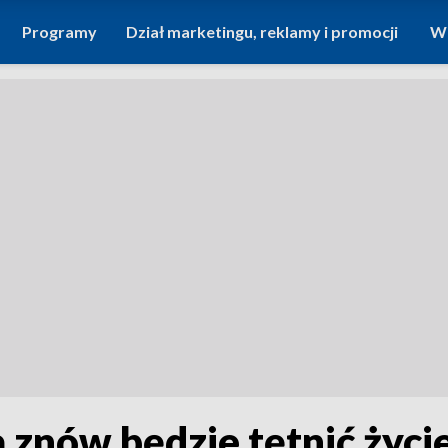
Programy
Dział marketingu, reklamy i promocji
Wi
 znów będzie tętnić życ