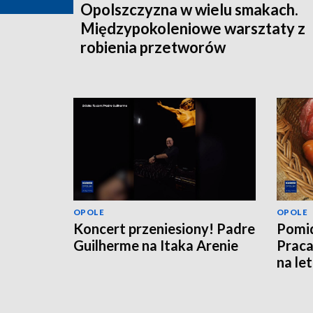
Opolszczyzna w wielu smakach.
Międzypokoleniowe warsztaty z
robienia przetworów
OPOLE
OPOLE
Koncert przeniesiony! Padre
Pomid
Guilherme na Itaka Arenie
Praca
na le