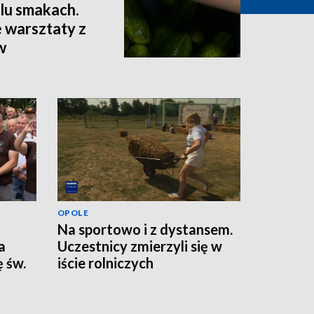
lu smakach.
 warsztaty z
w
OPOLE
Na sportowo i z dystansem.
a
Uczestnicy zmierzyli się w
 św.
iście rolniczych
konkurencjach