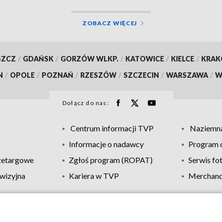
ZOBACZ WIĘCEJ
SZCZ
/
GDAŃSK
/
GORZÓW WLKP.
/
KATOWICE
/
KIELCE
/
KRA
N
/
OPOLE
/
POZNAŃ
/
RZESZÓW
/
SZCZECIN
/
WARSZAWA
/
W
Dołącz do nas:
Centrum informacji TVP
Naziemna
Informacje o nadawcy
Program d
zetargowe
Zgłoś program (ROPAT)
Serwis fo
wizyjna
Kariera w TVP
Merchandi