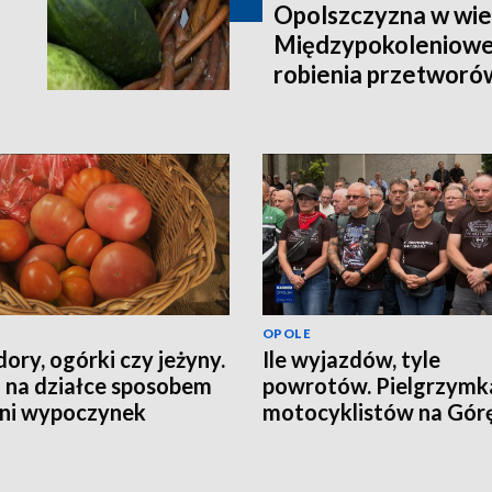
Opolszczyzna w wie
Międzypokoleniowe
robienia przetworó
OPOLE
ory, ogórki czy jeżyny.
Ile wyjazdów, tyle
 na działce sposobem
powrotów. Pielgrzymk
tni wypoczynek
motocyklistów na Górę
Anny