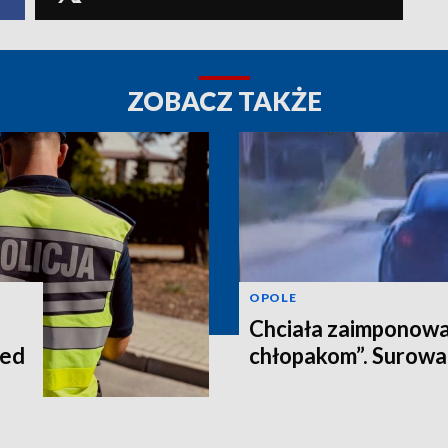
ZOBACZ TAKŻE
OPOLE
Chciała zaimponowa
zed
chłopakom”. Surowa 