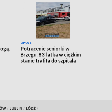
OPOLE
nogą.
Potrącenie seniorki w
Brzegu. 83-latka w ciężkim
stanie trafiła do szpitala
[FILM]
KÓW
/
LUBLIN
/
ŁÓDŹ
/