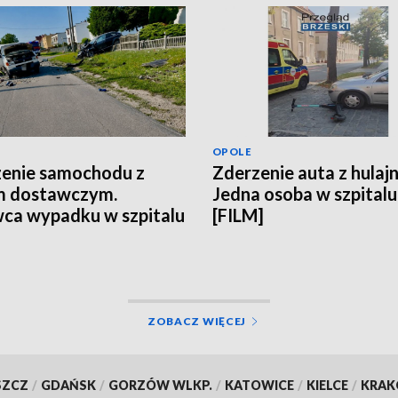
OPOLE
enie samochodu z
Zderzenie auta z hulaj
m dostawczym.
Jedna osoba w szpitalu
ca wypadku w szpitalu
[FILM]
ZOBACZ WIĘCEJ
SZCZ
/
GDAŃSK
/
GORZÓW WLKP.
/
KATOWICE
/
KIELCE
/
KRA