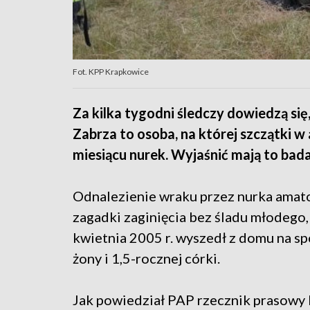
Fot. KPP Krapkowice
Za kilka tygodni śledczy dowiedzą się,
Zabrza to osoba, na której szczątki 
miesiącu nurek. Wyjaśnić mają to bad
Odnalezienie wraku przez nurka amato
zagadki zaginięcia bez śladu młodego
kwietnia 2005 r. wyszedł z domu na spo
żony i 1,5-rocznej córki.
Jak powiedział PAP rzecznik prasowy