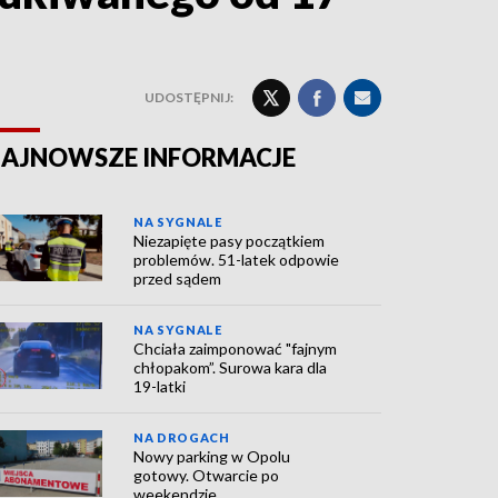
UDOSTĘPNIJ:
AJNOWSZE INFORMACJE
NA SYGNALE
Niezapięte pasy początkiem
problemów. 51-latek odpowie
przed sądem
NA SYGNALE
Chciała zaimponować "fajnym
chłopakom”. Surowa kara dla
19-latki
NA DROGACH
Nowy parking w Opolu
gotowy. Otwarcie po
weekendzie