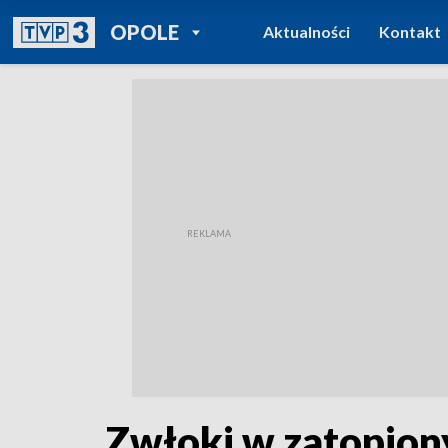
POWRÓT DO
OPOLE
Aktualności
Kontakt
TVP REGIONY
Zwłoki w zatopion