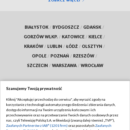
ZOBACZ WIĘCEJ
BIAŁYSTOK
/
BYDGOSZCZ
/
GDAŃSK
/
GORZÓW WLKP.
/
KATOWICE
/
KIELCE
/
KRAKÓW
/
LUBLIN
/
ŁÓDŹ
/
OLSZTYN
/
OPOLE
/
POZNAŃ
/
RZESZÓW
/
SZCZECIN
/
WARSZAWA
/
WROCŁAW
Szanujemy Twoją prywatność
Dołącz do nas:
Kliknij "Akceptuję i przechodzę do serwisu", aby wyrazić zgody na
korzystanie z technologii automatycznego śledzenia i zbierania danych,
TVP
dostęp do informacji na Twoim urządzeniu końcowym i ich
Abonament TVP
przechowywanie oraz na przetwarzanie Twoich danych osobowych przez
Regulamin TVP
nas, czyli Telewizję Polską S.A. w likwidacji (zwaną dalej również „TVP”),
Emisja w TVP
Zaufanych Partnerów z IAB* (1201 firm)
oraz pozostałych
Zaufanych
Polityka prywatności