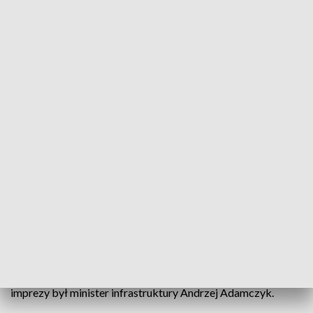
Transportowe show pod Opolem. Święto fanów ciężkiej motoryzacji w Polskiej
Nowej Wsi
Dziś w Polskiej Nowej Wsi oficjalnie rozpoczął się Master
Truck Show 2022 - największa tego typu impreza w Europie.
Zlot tuningowanych ciężarówek to gratka dla fanów
motoryzacji, którzy mogą tu oglądać najpiękniejsze pojazdy
transportowe Starego Kontynentu. Gościem specjalnym
imprezy był minister infrastruktury Andrzej Adamczyk.