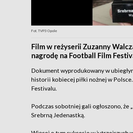
Fot. TVP3 Opole
Film w reżyserii Zuzanny Walcz
nagrodę na Football Film Festi
Dokument wyprodukowany w ubiegłym 
historii kobiecej piłki nożnej w Polsce
Festivalu.
Podczas sobotniej gali ogłoszono, że
Srebrną Jedenastką.
Więcej o tym sukcesie w jutrzejszych 