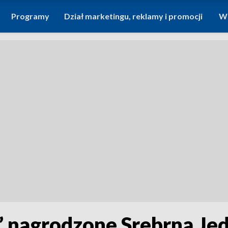
Programy
Dział marketingu, reklamy i promocji
Wi
” nagrodzone Srebrną Je