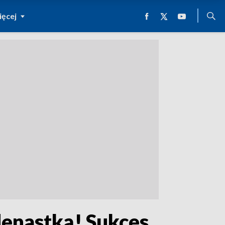
ęcej
denastką! Sukces