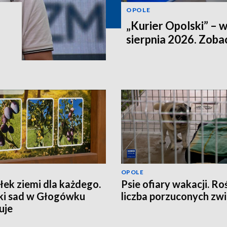
OPOLE
„Kurier Opolski” – 
sierpnia 2026. Zob
OPOLE
ek ziemi dla każdego.
Psie ofiary wakacji. Ro
ki sad w Głogówku
liczba porzuconych zwi
uje