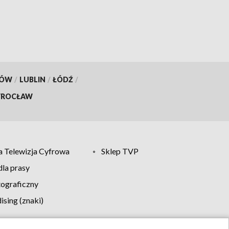
KÓW
/
LUBLIN
/
ŁÓDŹ
/
ROCŁAW
 Telewizja Cyfrowa
Sklep TVP
la prasy
tograficzny
sing (znaki)