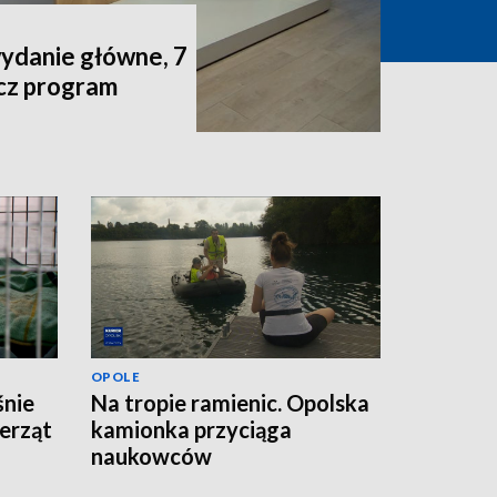
wydanie główne, 7
acz program
OPOLE
śnie
Na tropie ramienic. Opolska
erząt
kamionka przyciąga
naukowców