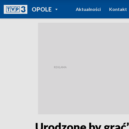
POWRÓT DO
OPOLE
Aktualności
Kontakt
TVP REGIONY
„Urodzone by grać