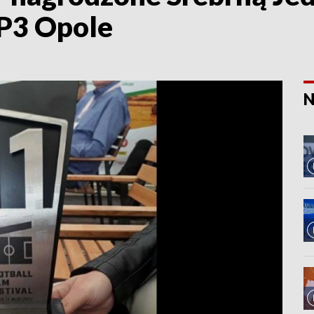
VP3 Opole
N