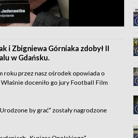
ak i Zbigniewa Górniaka zdobył II
valu w Gdańsku.
roku przez nasz ośrodek opowiada o
. Właśnie doceniło go jury Football Film
 „Urodzone by grać” zostały nagrodzone
wydaniach „Kuriera Opolskiego”.