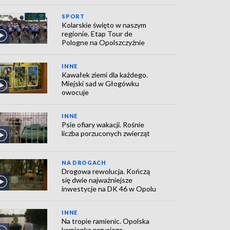
SPORT
Kolarskie święto w naszym
regionie. Etap Tour de
Pologne na Opolszczyźnie
INNE
Kawałek ziemi dla każdego.
Miejski sad w Głogówku
owocuje
INNE
Psie ofiary wakacji. Rośnie
liczba porzuconych zwierząt
NA DROGACH
Drogowa rewolucja. Kończą
się dwie najważniejsze
inwestycje na DK 46 w Opolu
INNE
Na tropie ramienic. Opolska
kamionka przyciąga