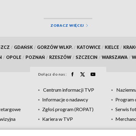
ZOBACZ WIĘCEJ
SZCZ
/
GDAŃSK
/
GORZÓW WLKP.
/
KATOWICE
/
KIELCE
/
KRA
N
/
OPOLE
/
POZNAŃ
/
RZESZÓW
/
SZCZECIN
/
WARSZAWA
/
W
Dołącz do nas:
Centrum informacji TVP
Naziemna
Informacje o nadawcy
Program d
zetargowe
Zgłoś program (ROPAT)
Serwis fo
wizyjna
Kariera w TVP
Merchandi