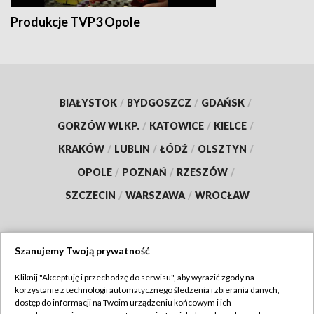
Produkcje TVP3 Opole
BIAŁYSTOK
/
BYDGOSZCZ
/
GDAŃSK
/
GORZÓW WLKP.
/
KATOWICE
/
KIELCE
/
KRAKÓW
/
LUBLIN
/
ŁÓDŹ
/
OLSZTYN
/
OPOLE
/
POZNAŃ
/
RZESZÓW
/
SZCZECIN
/
WARSZAWA
/
WROCŁAW
Szanujemy Twoją prywatność
Dołącz do nas:
Kliknij "Akceptuję i przechodzę do serwisu", aby wyrazić zgody na
korzystanie z technologii automatycznego śledzenia i zbierania danych,
TVP
dostęp do informacji na Twoim urządzeniu końcowym i ich