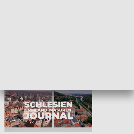
Wejściówka
Zakładka
MNIEJSZOŚCI