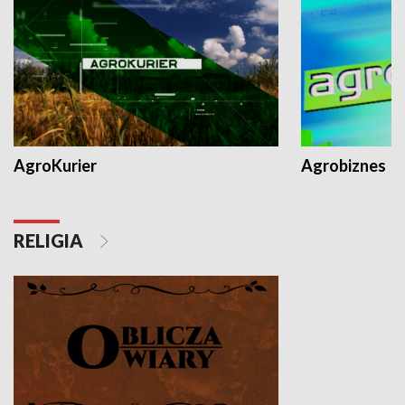
AgroKurier
Agrobiznes
RELIGIA