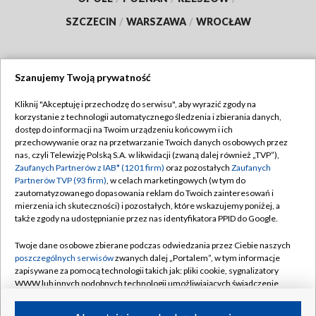
SZCZECIN
/
WARSZAWA
/
WROCŁAW
Szanujemy Twoją prywatność
Dołącz do nas:
Kliknij "Akceptuję i przechodzę do serwisu", aby wyrazić zgody na
korzystanie z technologii automatycznego śledzenia i zbierania danych,
TVP
dostęp do informacji na Twoim urządzeniu końcowym i ich
Abonament TVP
przechowywanie oraz na przetwarzanie Twoich danych osobowych przez
Regulamin TVP
nas, czyli Telewizję Polską S.A. w likwidacji (zwaną dalej również „TVP”),
Emisja w TVP
Polityka prywatności
Zaufanych Partnerów z IAB* (1201 firm)
oraz pozostałych
Zaufanych
Partnerów TVP (93 firm)
, w celach marketingowych (w tym do
Centrum informacji TVP
Moje zgody
zautomatyzowanego dopasowania reklam do Twoich zainteresowań i
mierzenia ich skuteczności) i pozostałych, które wskazujemy poniżej, a
Naziemna Telewizja Cyfrowa
Pomoc
także zgody na udostępnianie przez nas identyfikatora PPID do Google.
Sklep TVP
Biuro reklamy
Twoje dane osobowe zbierane podczas odwiedzania przez Ciebie naszych
Rada Programowa
Kontakt
poszczególnych serwisów
zwanych dalej „Portalem”, w tym informacje
zapisywane za pomocą technologii takich jak: pliki cookie, sygnalizatory
System NOS
WWW lub innych podobnych technologii umożliwiających świadczenie
dopasowanych i bezpiecznych usług, personalizację treści oraz reklam,
Informacje o nadawcy
Kanały
udostępnianie funkcji mediów społecznościowych oraz analizowanie