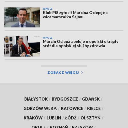
OPOLE
Klub PiS zgłosił Marcina Ociepę na
wicemarszałka Sejmu
OPOLE
Marcin Ociepa apeluje o opolski okrągły
stół dla opolskiej służby zdrowia
ZOBACZ WIĘCEJ
BIAŁYSTOK
/
BYDGOSZCZ
/
GDAŃSK
/
GORZÓW WLKP.
/
KATOWICE
/
KIELCE
/
KRAKÓW
/
LUBLIN
/
ŁÓDŹ
/
OLSZTYN
/
OPOLE
/
POZNAŃ
/
RZESZÓW
/