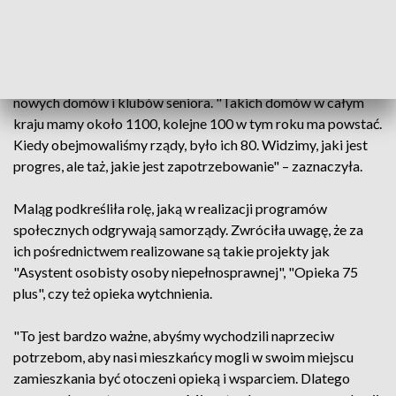
powiedziała.
Minister, odnosząc się do programów związanych z
aktywizacją seniorów, zwracała uwagę na powstawanie
nowych domów i klubów seniora. "Takich domów w całym
kraju mamy około 1100, kolejne 100 w tym roku ma powstać.
Kiedy obejmowaliśmy rządy, było ich 80. Widzimy, jaki jest
progres, ale taż, jakie jest zapotrzebowanie" – zaznaczyła.
Maląg podkreśliła rolę, jaką w realizacji programów
społecznych odgrywają samorządy. Zwróciła uwagę, że za
ich pośrednictwem realizowane są takie projekty jak
"Asystent osobisty osoby niepełnosprawnej", "Opieka 75
plus", czy też opieka wytchnienia.
"To jest bardzo ważne, abyśmy wychodzili naprzeciw
potrzebom, aby nasi mieszkańcy mogli w swoim miejscu
zamieszkania być otoczeni opieką i wsparciem. Dlatego