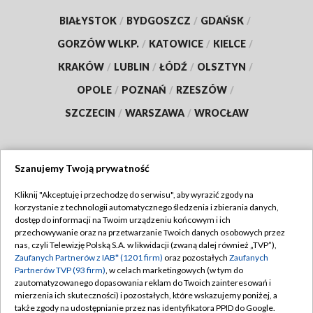
BIAŁYSTOK
/
BYDGOSZCZ
/
GDAŃSK
/
GORZÓW WLKP.
/
KATOWICE
/
KIELCE
/
KRAKÓW
/
LUBLIN
/
ŁÓDŹ
/
OLSZTYN
/
OPOLE
/
POZNAŃ
/
RZESZÓW
/
SZCZECIN
/
WARSZAWA
/
WROCŁAW
Szanujemy Twoją prywatność
Dołącz do nas:
Kliknij "Akceptuję i przechodzę do serwisu", aby wyrazić zgody na
korzystanie z technologii automatycznego śledzenia i zbierania danych,
TVP
dostęp do informacji na Twoim urządzeniu końcowym i ich
Abonament TVP
przechowywanie oraz na przetwarzanie Twoich danych osobowych przez
Regulamin TVP
nas, czyli Telewizję Polską S.A. w likwidacji (zwaną dalej również „TVP”),
Emisja w TVP
Zaufanych Partnerów z IAB* (1201 firm)
oraz pozostałych
Zaufanych
Polityka prywatności
Partnerów TVP (93 firm)
, w celach marketingowych (w tym do
Centrum informacji TVP
Moje zgody
zautomatyzowanego dopasowania reklam do Twoich zainteresowań i
mierzenia ich skuteczności) i pozostałych, które wskazujemy poniżej, a
Naziemna Telewizja Cyfrowa
Pomoc
także zgody na udostępnianie przez nas identyfikatora PPID do Google.