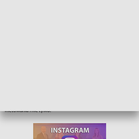
Filetowanie bez tajemnic. Warsztaty kulinarne w skansenie
Karp i pstrąg to lokalne dobro Opolszczyzny. Świeże ryby są
podstawą udanej potrawy, ale trzeba umieć właściwe je
przygotować. Podczas bezpłatnych warsztatów kulinarnych
w Muzeum Wsi Opolskiej szef kuchni zdradza tajniki
filetowania i nie tylko.