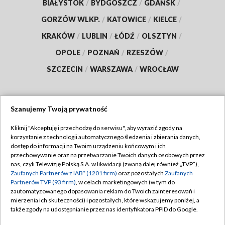
BIAŁYSTOK
/
BYDGOSZCZ
/
GDAŃSK
/
GORZÓW WLKP.
/
KATOWICE
/
KIELCE
/
KRAKÓW
/
LUBLIN
/
ŁÓDŹ
/
OLSZTYN
/
OPOLE
/
POZNAŃ
/
RZESZÓW
/
SZCZECIN
/
WARSZAWA
/
WROCŁAW
Szanujemy Twoją prywatność
Dołącz do nas:
Kliknij "Akceptuję i przechodzę do serwisu", aby wyrazić zgody na
korzystanie z technologii automatycznego śledzenia i zbierania danych,
TVP
dostęp do informacji na Twoim urządzeniu końcowym i ich
Abonament TVP
przechowywanie oraz na przetwarzanie Twoich danych osobowych przez
Regulamin TVP
nas, czyli Telewizję Polską S.A. w likwidacji (zwaną dalej również „TVP”),
Emisja w TVP
Zaufanych Partnerów z IAB* (1201 firm)
oraz pozostałych
Zaufanych
Polityka prywatności
Partnerów TVP (93 firm)
, w celach marketingowych (w tym do
Centrum informacji TVP
Moje zgody
zautomatyzowanego dopasowania reklam do Twoich zainteresowań i
mierzenia ich skuteczności) i pozostałych, które wskazujemy poniżej, a
Naziemna Telewizja Cyfrowa
Pomoc
także zgody na udostępnianie przez nas identyfikatora PPID do Google.
Sklep TVP
Biuro reklamy