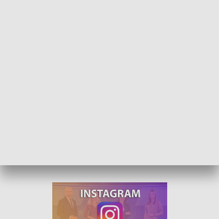
Modlitwa, muzyka i rozmowy. Spotkanie Młodych w Wołczynie
Dobra muzyka, ciekawe konferencje i wspólna modlitwa. To
już 28. edycja Spotkania Młodych w Wołczynie. Tym razem
pod hasłem „Miłością o(d) żywieni”. Bierze w niej udział 350
osób.