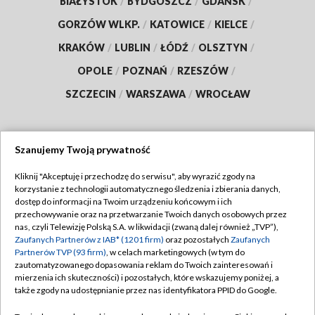
BIAŁYSTOK
/
BYDGOSZCZ
/
GDAŃSK
/
GORZÓW WLKP.
/
KATOWICE
/
KIELCE
/
KRAKÓW
/
LUBLIN
/
ŁÓDŹ
/
OLSZTYN
/
OPOLE
/
POZNAŃ
/
RZESZÓW
/
SZCZECIN
/
WARSZAWA
/
WROCŁAW
Szanujemy Twoją prywatność
Dołącz do nas:
Kliknij "Akceptuję i przechodzę do serwisu", aby wyrazić zgody na
korzystanie z technologii automatycznego śledzenia i zbierania danych,
TVP
dostęp do informacji na Twoim urządzeniu końcowym i ich
Abonament TVP
przechowywanie oraz na przetwarzanie Twoich danych osobowych przez
Regulamin TVP
nas, czyli Telewizję Polską S.A. w likwidacji (zwaną dalej również „TVP”),
Emisja w TVP
Zaufanych Partnerów z IAB* (1201 firm)
oraz pozostałych
Zaufanych
Polityka prywatności
Partnerów TVP (93 firm)
, w celach marketingowych (w tym do
Centrum informacji TVP
Moje zgody
zautomatyzowanego dopasowania reklam do Twoich zainteresowań i
mierzenia ich skuteczności) i pozostałych, które wskazujemy poniżej, a
Naziemna Telewizja Cyfrowa
Pomoc
także zgody na udostępnianie przez nas identyfikatora PPID do Google.
Sklep TVP
Biuro reklamy