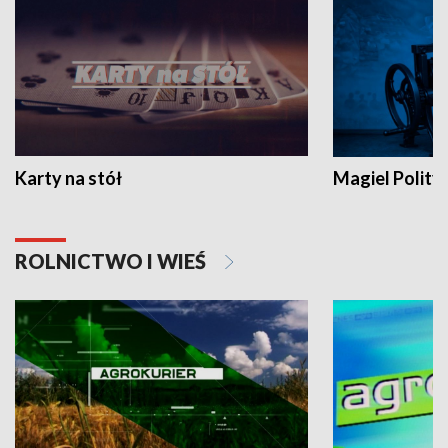
Karty na stół
Magiel Polity
ROLNICTWO I WIEŚ