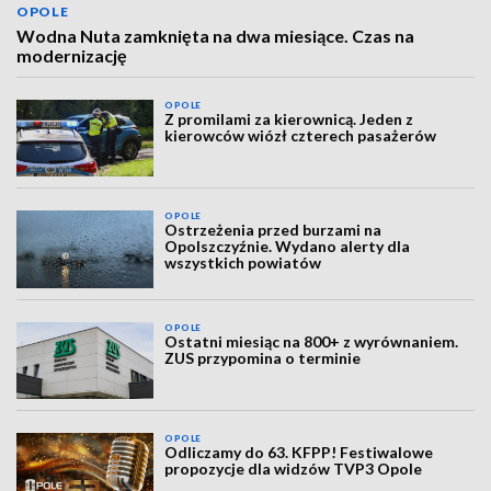
OPOLE
Wodna Nuta zamknięta na dwa miesiące. Czas na
modernizację
OPOLE
Z promilami za kierownicą. Jeden z
kierowców wiózł czterech pasażerów
OPOLE
Ostrzeżenia przed burzami na
Opolszczyźnie. Wydano alerty dla
wszystkich powiatów
OPOLE
Ostatni miesiąc na 800+ z wyrównaniem.
ZUS przypomina o terminie
OPOLE
Odliczamy do 63. KFPP! Festiwalowe
propozycje dla widzów TVP3 Opole