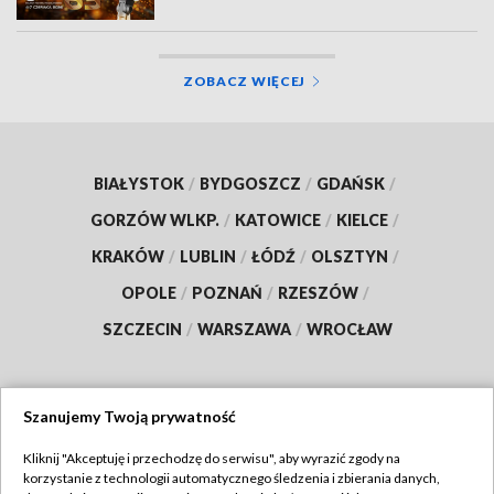
ZOBACZ WIĘCEJ
BIAŁYSTOK
/
BYDGOSZCZ
/
GDAŃSK
/
GORZÓW WLKP.
/
KATOWICE
/
KIELCE
/
KRAKÓW
/
LUBLIN
/
ŁÓDŹ
/
OLSZTYN
/
OPOLE
/
POZNAŃ
/
RZESZÓW
/
SZCZECIN
/
WARSZAWA
/
WROCŁAW
Szanujemy Twoją prywatność
Dołącz do nas:
Kliknij "Akceptuję i przechodzę do serwisu", aby wyrazić zgody na
korzystanie z technologii automatycznego śledzenia i zbierania danych,
TVP