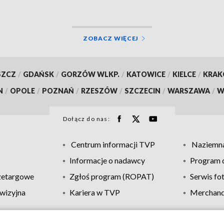
ZOBACZ WIĘCEJ
SZCZ
/
GDAŃSK
/
GORZÓW WLKP.
/
KATOWICE
/
KIELCE
/
KRA
N
/
OPOLE
/
POZNAŃ
/
RZESZÓW
/
SZCZECIN
/
WARSZAWA
/
W
Dołącz do nas:
Centrum informacji TVP
Naziemna
Informacje o nadawcy
Program d
zetargowe
Zgłoś program (ROPAT)
Serwis fo
wizyjna
Kariera w TVP
Merchandi