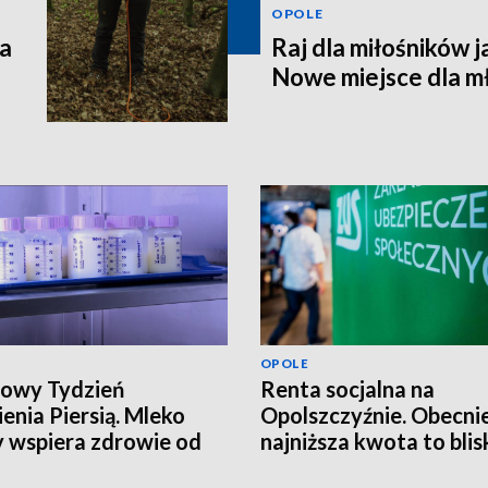
OPOLE
za
Raj dla miłośników 
Nowe miejsce dla m
OPOLE
owy Tydzień
Renta socjalna na
enia Piersią. Mleko
Opolszczyźnie. Obecni
wspiera zdrowie od
najniższa kwota to blis
szych dni życia
tysiące złotych