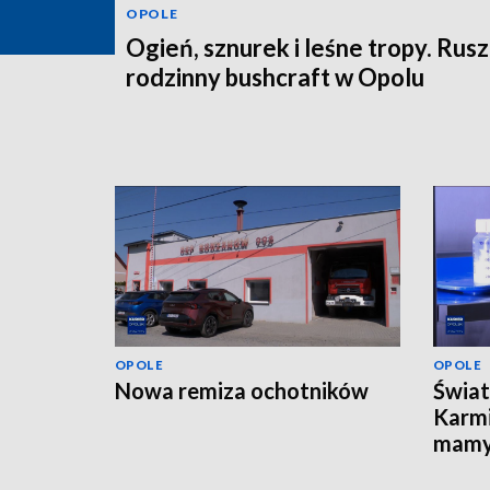
OPOLE
Ogień, sznurek i leśne tropy. Rus
rodzinny bushcraft w Opolu
OPOLE
OPOLE
Nowa remiza ochotników
Świat
Karmi
mamy 
pierw