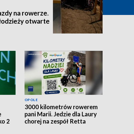
jazdy na rowerze.
łodzieży otwarte
OPOLE
3000 kilometrów rowerem
e
pani Marii. Jedzie dla Laury
ko 2
chorej na zespół Retta