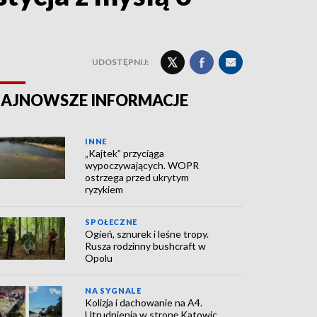
UDOSTĘPNIJ:
AJNOWSZE INFORMACJE
INNE
„Kajtek” przyciąga
wypoczywających. WOPR
ostrzega przed ukrytym
ryzykiem
SPOŁECZNE
Ogień, sznurek i leśne tropy.
Rusza rodzinny bushcraft w
Opolu
NA SYGNALE
Kolizja i dachowanie na A4.
Utrudnienia w stronę Katowic