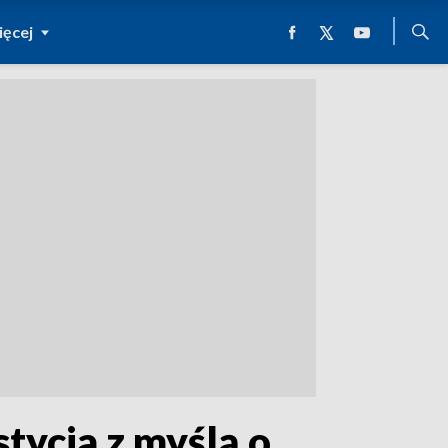
ęcej
tycja z myślą o