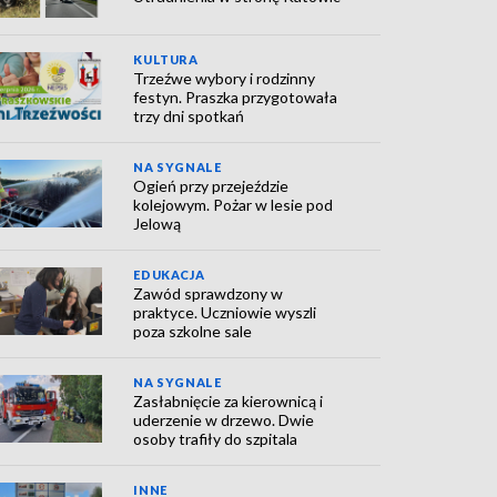
KULTURA
Trzeźwe wybory i rodzinny
festyn. Praszka przygotowała
trzy dni spotkań
NA SYGNALE
Ogień przy przejeździe
kolejowym. Pożar w lesie pod
Jelową
EDUKACJA
Zawód sprawdzony w
praktyce. Uczniowie wyszli
poza szkolne sale
NA SYGNALE
Zasłabnięcie za kierownicą i
uderzenie w drzewo. Dwie
osoby trafiły do szpitala
INNE