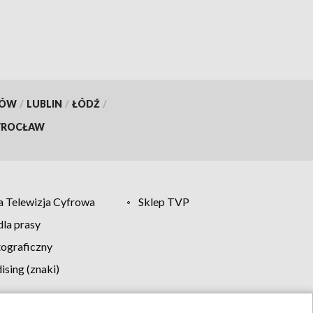
KÓW
/
LUBLIN
/
ŁÓDŹ
/
ROCŁAW
 Telewizja Cyfrowa
Sklep TVP
la prasy
tograficzny
sing (znaki)