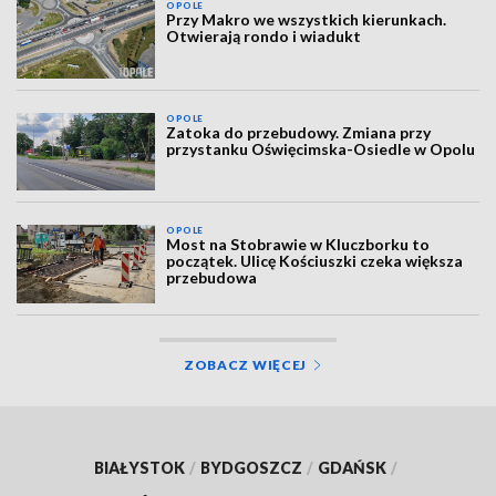
OPOLE
Przy Makro we wszystkich kierunkach.
Otwierają rondo i wiadukt
OPOLE
Zatoka do przebudowy. Zmiana przy
przystanku Oświęcimska-Osiedle w Opolu
OPOLE
Most na Stobrawie w Kluczborku to
początek. Ulicę Kościuszki czeka większa
przebudowa
ZOBACZ WIĘCEJ
BIAŁYSTOK
/
BYDGOSZCZ
/
GDAŃSK
/