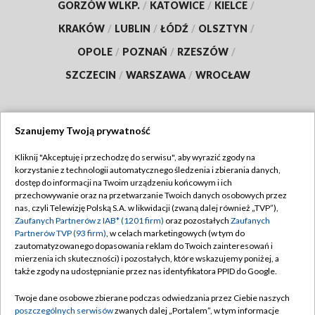
GORZÓW WLKP.
/
KATOWICE
/
KIELCE
/
KRAKÓW
/
LUBLIN
/
ŁÓDŹ
/
OLSZTYN
/
OPOLE
/
POZNAŃ
/
RZESZÓW
/
SZCZECIN
/
WARSZAWA
/
WROCŁAW
Szanujemy Twoją prywatność
Dołącz do nas:
Kliknij "Akceptuję i przechodzę do serwisu", aby wyrazić zgody na
korzystanie z technologii automatycznego śledzenia i zbierania danych,
TVP
dostęp do informacji na Twoim urządzeniu końcowym i ich
Abonament TVP
przechowywanie oraz na przetwarzanie Twoich danych osobowych przez
Regulamin TVP
nas, czyli Telewizję Polską S.A. w likwidacji (zwaną dalej również „TVP”),
Emisja w TVP
Polityka prywatności
Zaufanych Partnerów z IAB* (1201 firm)
oraz pozostałych
Zaufanych
Partnerów TVP (93 firm)
, w celach marketingowych (w tym do
Centrum informacji TVP
Moje zgody
zautomatyzowanego dopasowania reklam do Twoich zainteresowań i
mierzenia ich skuteczności) i pozostałych, które wskazujemy poniżej, a
Naziemna Telewizja Cyfrowa
Pomoc
także zgody na udostępnianie przez nas identyfikatora PPID do Google.
Sklep TVP
Biuro reklamy
Twoje dane osobowe zbierane podczas odwiedzania przez Ciebie naszych
Rada Programowa
Kontakt
poszczególnych serwisów
zwanych dalej „Portalem”, w tym informacje