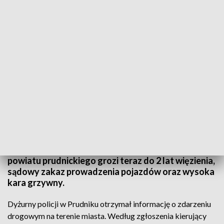
(fot. KWP Opole)
Policjanci z Prudnika zatrzymali nietrzeźwego
kierowcę, który wjechał w zaparkowany samochód
i odjechał z miejsca zdarzenia. 45-latek miał w
organizmie blisko 4 promile alkoholu. Mieszkańcowi
powiatu prudnickiego grozi teraz do 2 lat więzienia,
sądowy zakaz prowadzenia pojazdów oraz wysoka
kara grzywny.
Dyżurny policji w Prudniku otrzymał informację o zdarzeniu
drogowym na terenie miasta. Według zgłoszenia kierujący