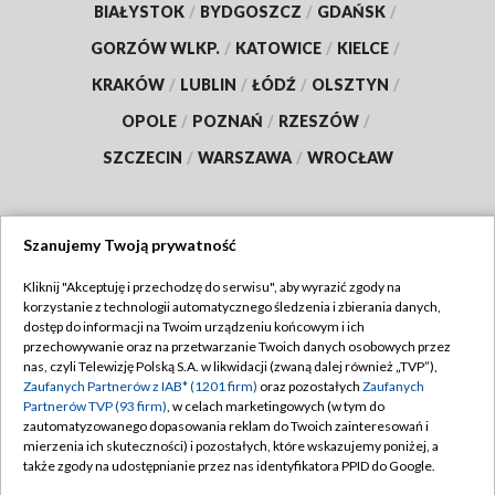
BIAŁYSTOK
/
BYDGOSZCZ
/
GDAŃSK
/
GORZÓW WLKP.
/
KATOWICE
/
KIELCE
/
KRAKÓW
/
LUBLIN
/
ŁÓDŹ
/
OLSZTYN
/
OPOLE
/
POZNAŃ
/
RZESZÓW
/
SZCZECIN
/
WARSZAWA
/
WROCŁAW
Szanujemy Twoją prywatność
Dołącz do nas:
Kliknij "Akceptuję i przechodzę do serwisu", aby wyrazić zgody na
korzystanie z technologii automatycznego śledzenia i zbierania danych,
TVP
dostęp do informacji na Twoim urządzeniu końcowym i ich
Abonament TVP
przechowywanie oraz na przetwarzanie Twoich danych osobowych przez
Regulamin TVP
nas, czyli Telewizję Polską S.A. w likwidacji (zwaną dalej również „TVP”),
Emisja w TVP
Polityka prywatności
Zaufanych Partnerów z IAB* (1201 firm)
oraz pozostałych
Zaufanych
Partnerów TVP (93 firm)
, w celach marketingowych (w tym do
Centrum informacji TVP
Moje zgody
zautomatyzowanego dopasowania reklam do Twoich zainteresowań i
mierzenia ich skuteczności) i pozostałych, które wskazujemy poniżej, a
Naziemna Telewizja Cyfrowa
Pomoc
także zgody na udostępnianie przez nas identyfikatora PPID do Google.
Sklep TVP
Biuro reklamy