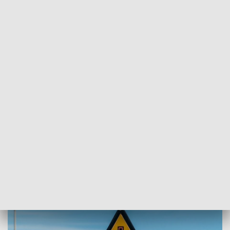
POWRÓT DO
OPOLE
TVP REGIONY
Uwaga na utrudnienia. Wypadek na DW
414 w Lubrzy
2022-07-12
AK