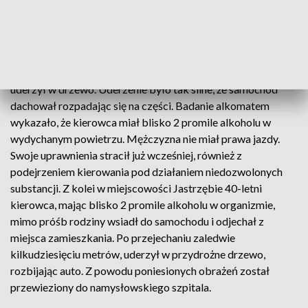
województwa, policjanci zatrzymali 46 nietrzeźwych
kierowców. W powiecie namysłowskim doszło do dwóch
wypadków drogowych z ich udziałem.
Na trasie Wilków-Namysłów, kierowca wypadł z drogi i
uderzył w drzewo. Uderzenie było tak silne, że samochód
dachował rozpadając się na części. Badanie alkomatem
wykazało, że kierowca miał blisko 2 promile alkoholu w
wydychanym powietrzu. Mężczyzna nie miał prawa jazdy.
Swoje uprawnienia stracił już wcześniej, również z
podejrzeniem kierowania pod działaniem niedozwolonych
substancji. Z kolei w miejscowości Jastrzębie 40-letni
kierowca, mając blisko 2 promile alkoholu w organizmie,
mimo próśb rodziny wsiadł do samochodu i odjechał z
miejsca zamieszkania. Po przejechaniu zaledwie
kilkudziesięciu metrów, uderzył w przydrożne drzewo,
rozbijając auto. Z powodu poniesionych obrażeń został
przewieziony do namysłowskiego szpitala.