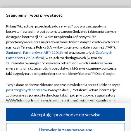
Szanujemy Twoją prywatność
Dołącz do nas:
Kliknij "Akceptuję i przechodzę do serwisu", aby wyrazić zgody na
korzystanie z technologii automatycznego śledzenia i zbierania danych,
TVP
dostęp do informacji na Twoim urządzeniu końcowym i ich
Abonament TVP
przechowywanie oraz na przetwarzanie Twoich danych osobowych przez
Regulamin TVP
nas, czyli Telewizję Polską S.A. w likwidacji (zwaną dalej również „TVP”),
Emisja w TVP
Polityka prywatności
Zaufanych Partnerów z IAB* (1201 firm)
oraz pozostałych
Zaufanych
Partnerów TVP (93 firm)
, w celach marketingowych (w tym do
Centrum informacji TVP
Moje zgody
zautomatyzowanego dopasowania reklam do Twoich zainteresowań i
mierzenia ich skuteczności) i pozostałych, które wskazujemy poniżej, a
Naziemna Telewizja Cyfrowa
Pomoc
także zgody na udostępnianie przez nas identyfikatora PPID do Google.
Sklep TVP
Biuro reklamy
Twoje dane osobowe zbierane podczas odwiedzania przez Ciebie naszych
Rada Programowa
Kontakt
poszczególnych serwisów
zwanych dalej „Portalem”, w tym informacje
zapisywane za pomocą technologii takich jak: pliki cookie, sygnalizatory
System NOS
WWW lub innych podobnych technologii umożliwiających świadczenie
dopasowanych i bezpiecznych usług, personalizację treści oraz reklam,
Informacje o nadawcy
Kanały
udostępnianie funkcji mediów społecznościowych oraz analizowanie
Akceptuję i przechodzę do serwisu
ruchu w Internecie.
Program dla prasy
©2026 Telewizja Polska S.A. w likwidacji
Biuro Reklamy
Twoje dane osobowe zbierane podczas odwiedzania przez Ciebie
Ustawienia zaawansowane