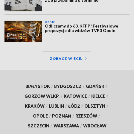
ZUS przypomina o terminie
OPOLE
Odliczamy do 63. KFPP! Festiwalowe
propozycje dla widzów TVP3 Opole
ZOBACZ WIĘCEJ
BIAŁYSTOK
/
BYDGOSZCZ
/
GDAŃSK
/
GORZÓW WLKP.
/
KATOWICE
/
KIELCE
/
KRAKÓW
/
LUBLIN
/
ŁÓDŹ
/
OLSZTYN
/
OPOLE
/
POZNAŃ
/
RZESZÓW
/
SZCZECIN
/
WARSZAWA
/
WROCŁAW