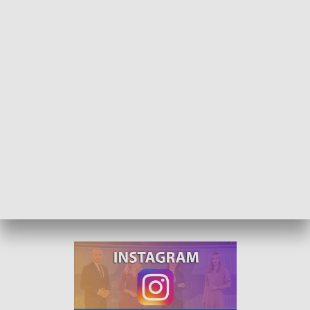
Mają wakacje ale nie próżnują. W Turawie rozpoczął się obóz strażacki
Chłopcy i dziewczęta zdobywają tam wiedzę m.in. z
ratownictwa medycznego i wodnego, musztry czy obsługi
sprzętu ratowniczo-gaśniczego.