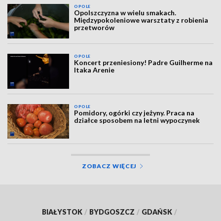
OPOLE
Opolszczyzna w wielu smakach.
Międzypokoleniowe warsztaty z robienia
przetworów
OPOLE
Koncert przeniesiony! Padre Guilherme na
Itaka Arenie
OPOLE
Pomidory, ogórki czy jeżyny. Praca na
działce sposobem na letni wypoczynek
ZOBACZ WIĘCEJ
BIAŁYSTOK
/
BYDGOSZCZ
/
GDAŃSK
/