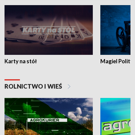
Karty na stół
Magiel Polity
ROLNICTWO I WIEŚ