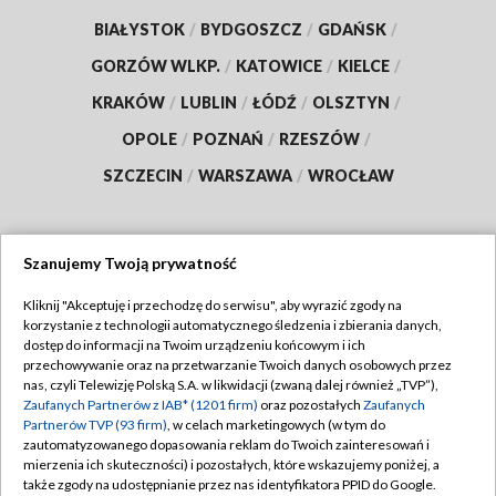
BIAŁYSTOK
/
BYDGOSZCZ
/
GDAŃSK
/
GORZÓW WLKP.
/
KATOWICE
/
KIELCE
/
KRAKÓW
/
LUBLIN
/
ŁÓDŹ
/
OLSZTYN
/
OPOLE
/
POZNAŃ
/
RZESZÓW
/
SZCZECIN
/
WARSZAWA
/
WROCŁAW
Szanujemy Twoją prywatność
Dołącz do nas:
Kliknij "Akceptuję i przechodzę do serwisu", aby wyrazić zgody na
korzystanie z technologii automatycznego śledzenia i zbierania danych,
TVP
dostęp do informacji na Twoim urządzeniu końcowym i ich
Abonament TVP
przechowywanie oraz na przetwarzanie Twoich danych osobowych przez
Regulamin TVP
nas, czyli Telewizję Polską S.A. w likwidacji (zwaną dalej również „TVP”),
Emisja w TVP
Zaufanych Partnerów z IAB* (1201 firm)
oraz pozostałych
Zaufanych
Polityka prywatności
Partnerów TVP (93 firm)
, w celach marketingowych (w tym do
Centrum informacji TVP
Moje zgody
zautomatyzowanego dopasowania reklam do Twoich zainteresowań i
mierzenia ich skuteczności) i pozostałych, które wskazujemy poniżej, a
Naziemna Telewizja Cyfrowa
Pomoc
także zgody na udostępnianie przez nas identyfikatora PPID do Google.