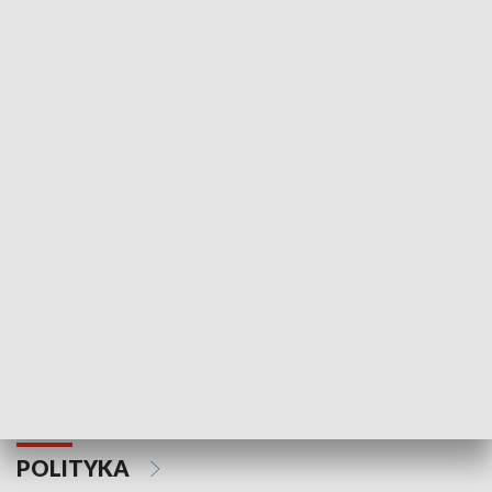
Wejściówka
Zakładka
MNIEJSZOŚCI
Schlesien Journal
POLITYKA