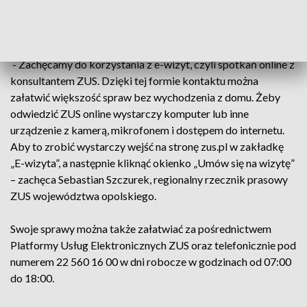
Opolszczyzny. Sale obsługi będą czynne w standardowych
godzinach czyli od 8:00 do 15:00.
- Zachęcamy do korzystania z e-wizyt, czyli spotkań online z
konsultantem ZUS. Dzięki tej formie kontaktu można
załatwić większość spraw bez wychodzenia z domu. Żeby
odwiedzić ZUS online wystarczy komputer lub inne
urządzenie z kamerą, mikrofonem i dostępem do internetu.
Aby to zrobić wystarczy wejść na stronę zus.pl w zakładkę
„E-wizyta”, a następnie kliknąć okienko „Umów się na wizytę”
– zachęca Sebastian Szczurek, regionalny rzecznik prasowy
ZUS województwa opolskiego.
Swoje sprawy można także załatwiać za pośrednictwem
Platformy Usług Elektronicznych ZUS oraz telefonicznie pod
numerem 22 560 16 00 w dni robocze w godzinach od 07:00
do 18:00.