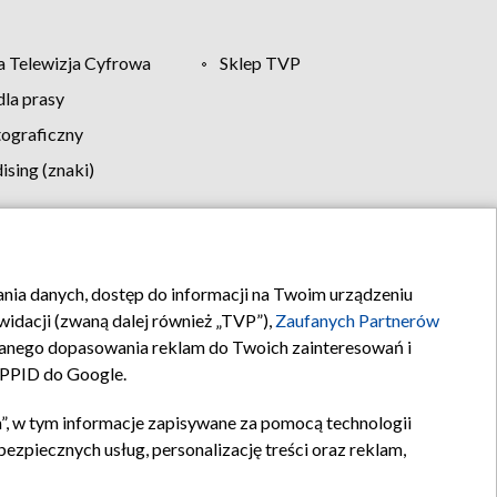
 Telewizja Cyfrowa
Sklep TVP
la prasy
tograficzny
sing (znaki)
klamy
Kontakt
rania danych, dostęp do informacji na Twoim urządzeniu
idacji (zwaną dalej również „TVP”),
Zaufanych Partnerów
anego dopasowania reklam do Twoich zainteresowań i
a PPID do Google.
”, w tym informacje zapisywane za pomocą technologii
zpiecznych usług, personalizację treści oraz reklam,