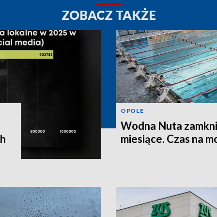
ZOBACZ TAKŻE
OPOLE
Wodna Nuta zamkni
ch
miesiące. Czas na m