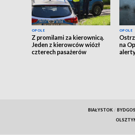
OPOLE
OPOLE
Z promilami za kierownicą.
Ostrz
Jeden z kierowców wiózł
na Op
czterech pasażerów
alert
powi
BIAŁYSTOK
/
BYDGO
OLSZTY