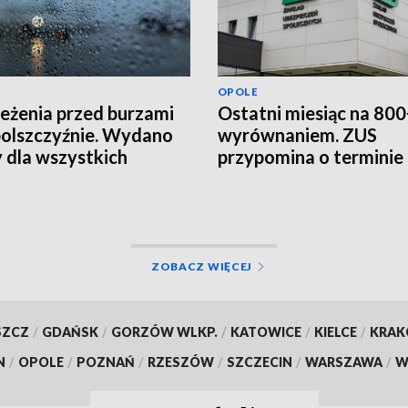
OPOLE
eżenia przed burzami
Ostatni miesiąc na 800
olszczyźnie. Wydano
wyrównaniem. ZUS
y dla wszystkich
przypomina o terminie
atów
ZOBACZ WIĘCEJ
SZCZ
/
GDAŃSK
/
GORZÓW WLKP.
/
KATOWICE
/
KIELCE
/
KRA
N
/
OPOLE
/
POZNAŃ
/
RZESZÓW
/
SZCZECIN
/
WARSZAWA
/
W