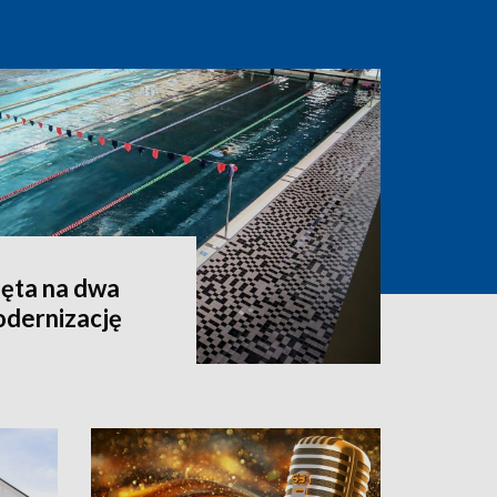
ęta na dwa
odernizację