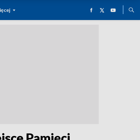
ęcej
ejsce Pamięci