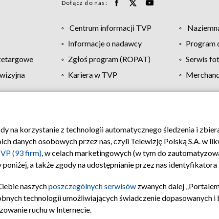
Dołącz do nas:
Centrum informacji TVP
Naziemna
Informacje o nadawcy
Program d
zetargowe
Zgłoś program (ROPAT)
Serwis fo
wizyjna
Kariera w TVP
Merchandi
Polityka prywatności
Moje zgody
Pomoc
Biuro re
ody na korzystanie z technologii automatycznego śledzenia i zbie
 danych osobowych przez nas, czyli Telewizję Polską S.A. w likw
VP (93 firm)
, w celach marketingowych (w tym do zautomatyzow
 poniżej, a także zgody na udostępnianie przez nas identyfikator
Ciebie naszych
poszczególnych serwisów
zwanych dalej „Portalem
obnych technologii umożliwiających świadczenie dopasowanych i be
zowanie ruchu w Internecie.