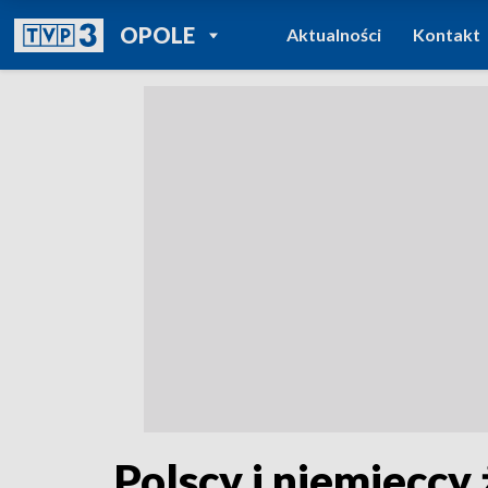
POWRÓT DO
OPOLE
Aktualności
Kontakt
TVP REGIONY
Polscy i niemieccy