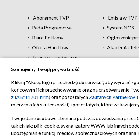
Abonament TVP
Emisja w TVP
Rada Programowa
System NOS
Biuro Reklamy
Ogłoszenie pr
Oferta Handlowa
Akademia Tele
Telegazeta ogłoszenia
Szanujemy Twoją prywatność
Regulamin TVP
Kliknij "Akceptuję i przechodzę do serwisu", aby wyrazić zg
końcowym i ich przechowywanie oraz na przetwarzanie Twoich
z IAB* (1201 firm)
oraz pozostałych
Zaufanych Partnerów T
mierzenia ich skuteczności) i pozostałych, które wskazujemy
Twoje dane osobowe zbierane podczas odwiedzania przez 
takich jak: pliki cookie, sygnalizatory WWW lub innych pod
udostępnianie funkcji mediów społecznościowych oraz anali