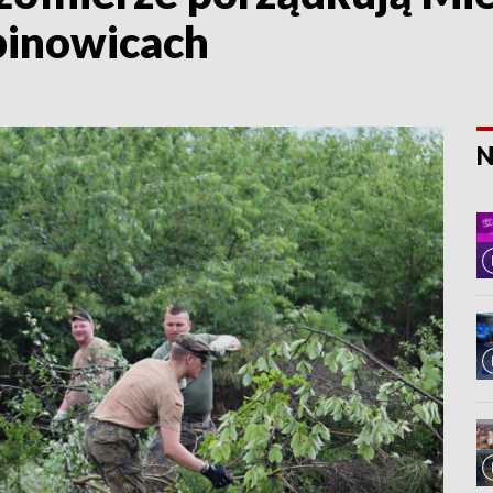
inowicach
N