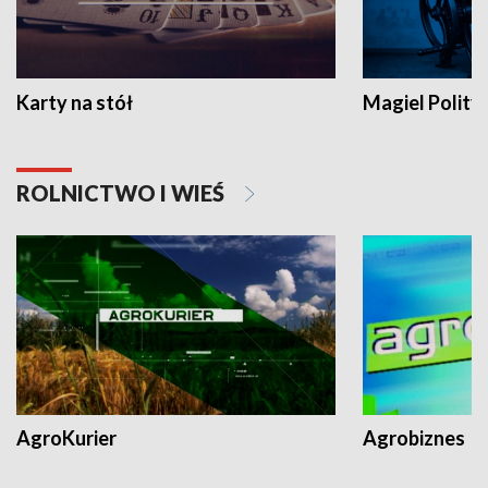
Karty na stół
Magiel Polity
ROLNICTWO I WIEŚ
AgroKurier
Agrobiznes