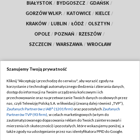
BIAŁYSTOK
/
BYDGOSZCZ
/
GDAŃSK
/
GORZÓW WLKP.
/
KATOWICE
/
KIELCE
/
KRAKÓW
/
LUBLIN
/
ŁÓDŹ
/
OLSZTYN
/
OPOLE
/
POZNAŃ
/
RZESZÓW
/
SZCZECIN
/
WARSZAWA
/
WROCŁAW
Szanujemy Twoją prywatność
Dołącz do nas:
Kliknij "Akceptuję i przechodzę do serwisu", aby wyrazić zgody na
korzystanie z technologii automatycznego śledzenia i zbierania danych,
TVP
dostęp do informacji na Twoim urządzeniu końcowym i ich
Abonament TVP
przechowywanie oraz na przetwarzanie Twoich danych osobowych przez
Regulamin TVP
nas, czyli Telewizję Polską S.A. w likwidacji (zwaną dalej również „TVP”),
Emisja w TVP
Zaufanych Partnerów z IAB* (1201 firm)
oraz pozostałych
Zaufanych
Polityka prywatności
Partnerów TVP (93 firm)
, w celach marketingowych (w tym do
Centrum informacji TVP
Moje zgody
zautomatyzowanego dopasowania reklam do Twoich zainteresowań i
mierzenia ich skuteczności) i pozostałych, które wskazujemy poniżej, a
Naziemna Telewizja Cyfrowa
Pomoc
także zgody na udostępnianie przez nas identyfikatora PPID do Google.
Sklep TVP
Biuro reklamy