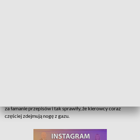
Ponad 4 tysiące kolizji od początku roku na opolskich drogach. Wyższe
mandaty to większe bezpieczeństwo
Tylko w pierwszym półroczu tego roku na opolskich drogach
doszło do ponad 4 tysięcy kolizji. Wprowadzone wyższe kary
za łamanie przepisów i tak sprawiły, że kierowcy coraz
częściej zdejmują nogę z gazu.