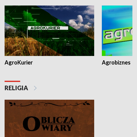
AgroKurier
Agrobiznes
RELIGIA