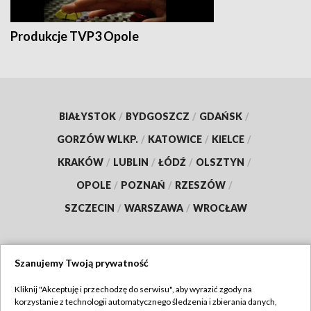
Produkcje TVP3 Opole
BIAŁYSTOK
/
BYDGOSZCZ
/
GDAŃSK
/
GORZÓW WLKP.
/
KATOWICE
/
KIELCE
/
KRAKÓW
/
LUBLIN
/
ŁÓDŹ
/
OLSZTYN
/
OPOLE
/
POZNAŃ
/
RZESZÓW
/
SZCZECIN
/
WARSZAWA
/
WROCŁAW
Szanujemy Twoją prywatność
Dołącz do nas:
Kliknij "Akceptuję i przechodzę do serwisu", aby wyrazić zgody na
korzystanie z technologii automatycznego śledzenia i zbierania danych,
TVP