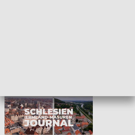
Wejściówka
Zakładka
MNIEJSZOŚCI