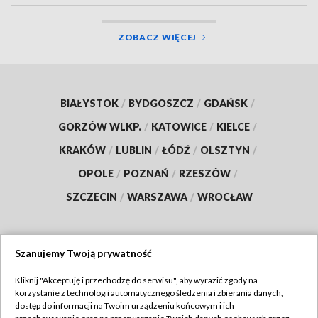
ZOBACZ WIĘCEJ
BIAŁYSTOK
/
BYDGOSZCZ
/
GDAŃSK
/
GORZÓW WLKP.
/
KATOWICE
/
KIELCE
/
KRAKÓW
/
LUBLIN
/
ŁÓDŹ
/
OLSZTYN
/
OPOLE
/
POZNAŃ
/
RZESZÓW
/
SZCZECIN
/
WARSZAWA
/
WROCŁAW
Szanujemy Twoją prywatność
Dołącz do nas:
Kliknij "Akceptuję i przechodzę do serwisu", aby wyrazić zgody na
korzystanie z technologii automatycznego śledzenia i zbierania danych,
TVP
dostęp do informacji na Twoim urządzeniu końcowym i ich