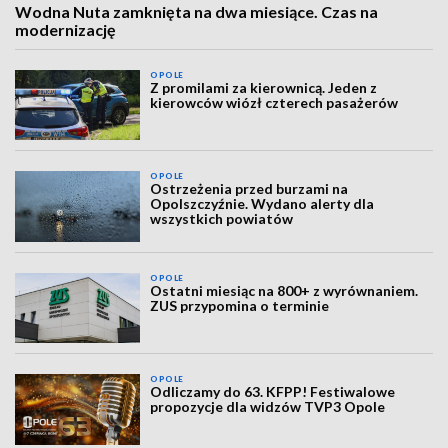
Wodna Nuta zamknięta na dwa miesiące. Czas na
modernizację
OPOLE
Z promilami za kierownicą. Jeden z
kierowców wiózł czterech pasażerów
OPOLE
Ostrzeżenia przed burzami na
Opolszczyźnie. Wydano alerty dla
wszystkich powiatów
OPOLE
Ostatni miesiąc na 800+ z wyrównaniem.
ZUS przypomina o terminie
OPOLE
Odliczamy do 63. KFPP! Festiwalowe
propozycje dla widzów TVP3 Opole