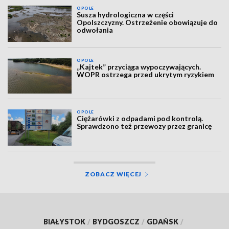
OPOLE
Susza hydrologiczna w części
Opolszczyzny. Ostrzeżenie obowiązuje do
odwołania
OPOLE
„Kajtek” przyciąga wypoczywających.
WOPR ostrzega przed ukrytym ryzykiem
OPOLE
Ciężarówki z odpadami pod kontrolą.
Sprawdzono też przewozy przez granicę
ZOBACZ WIĘCEJ
BIAŁYSTOK
/
BYDGOSZCZ
/
GDAŃSK
/