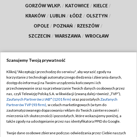
GORZÓW WLKP.
/
KATOWICE
/
KIELCE
/
KRAKÓW
/
LUBLIN
/
ŁÓDŹ
/
OLSZTYN
/
OPOLE
/
POZNAŃ
/
RZESZÓW
/
SZCZECIN
/
WARSZAWA
/
WROCŁAW
Szanujemy Twoją prywatność
Dołącz do nas:
Kliknij "Akceptuję i przechodzę do serwisu", aby wyrazić zgody na
korzystanie z technologii automatycznego śledzenia i zbierania danych,
TVP
dostęp do informacji na Twoim urządzeniu końcowym i ich
Abonament TVP
przechowywanie oraz na przetwarzanie Twoich danych osobowych przez
Regulamin TVP
nas, czyli Telewizję Polską S.A. w likwidacji (zwaną dalej również „TVP”),
Emisja w TVP
Polityka prywatności
Zaufanych Partnerów z IAB* (1201 firm)
oraz pozostałych
Zaufanych
Partnerów TVP (93 firm)
, w celach marketingowych (w tym do
Centrum informacji TVP
Moje zgody
zautomatyzowanego dopasowania reklam do Twoich zainteresowań i
mierzenia ich skuteczności) i pozostałych, które wskazujemy poniżej, a
Naziemna Telewizja Cyfrowa
Pomoc
także zgody na udostępnianie przez nas identyfikatora PPID do Google.
Sklep TVP
Biuro reklamy
Twoje dane osobowe zbierane podczas odwiedzania przez Ciebie naszych