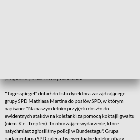
w której uczestniczyli posłowie, pracownicy niemieckiego
Bundestagu i okręgów wyborczych; według grupy
parlamentarnej uczestniczyło w niej łącznie ok. 1000 osób -
informuje gazeta.
W spotkaniu uczestniczył również kanclerz federalny Olaf
Scholz (SPD) - pisze dziennik.
Z wewnętrznego czatu SPD, do którego dostęp ma
"Tagesspiegel" wynika, że "obecnie jest osiem ofiar, jeden
przypadek potwierdzony badaniami".
"Tagesspiegel" dotarł do listu dyrektora zarządzającego
grupy SPD Mathiasa Martina do posłów SPD, w którym
napisano: "Na naszym letnim przyjęciu doszło do
ewidentnych ataków na koleżanki za pomocą koktajli gwałtu
(niem. K.o.-Tropfen). To oburzające wydarzenie, które
natychmiast zgłosiliśmy policji w Bundestagu". Grupa
parlamentarna SPD zaleca, by ewentualne kolejne ofiary