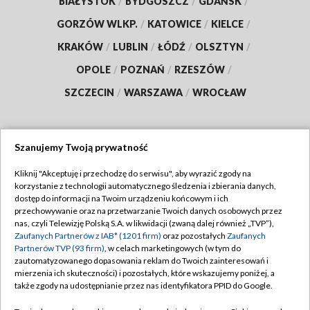
BIAŁYSTOK
/
BYDGOSZCZ
/
GDAŃSK
/
GORZÓW WLKP.
/
KATOWICE
/
KIELCE
/
KRAKÓW
/
LUBLIN
/
ŁÓDŹ
/
OLSZTYN
/
OPOLE
/
POZNAŃ
/
RZESZÓW
/
SZCZECIN
/
WARSZAWA
/
WROCŁAW
Szanujemy Twoją prywatność
Dołącz do nas:
Kliknij "Akceptuję i przechodzę do serwisu", aby wyrazić zgody na
korzystanie z technologii automatycznego śledzenia i zbierania danych,
TVP
dostęp do informacji na Twoim urządzeniu końcowym i ich
Abonament TVP
przechowywanie oraz na przetwarzanie Twoich danych osobowych przez
Regulamin TVP
nas, czyli Telewizję Polską S.A. w likwidacji (zwaną dalej również „TVP”),
Emisja w TVP
Zaufanych Partnerów z IAB* (1201 firm)
oraz pozostałych
Zaufanych
Polityka prywatności
Partnerów TVP (93 firm)
, w celach marketingowych (w tym do
Centrum informacji TVP
Moje zgody
zautomatyzowanego dopasowania reklam do Twoich zainteresowań i
mierzenia ich skuteczności) i pozostałych, które wskazujemy poniżej, a
Naziemna Telewizja Cyfrowa
Pomoc
także zgody na udostępnianie przez nas identyfikatora PPID do Google.
Sklep TVP
Biuro reklamy