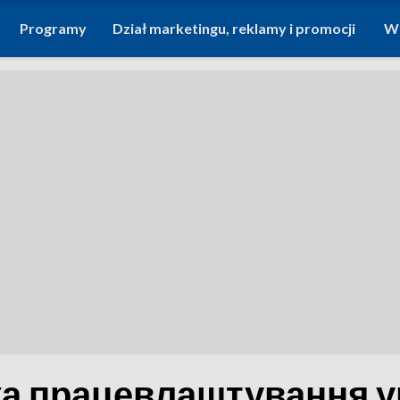
Programy
Dział marketingu, reklamy i promocji
Wi
а працевлаштування у