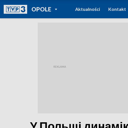
POWRÓT DO
OPOLE
Aktualności
Kontakt
TVP REGIONY
У Польщі динамік