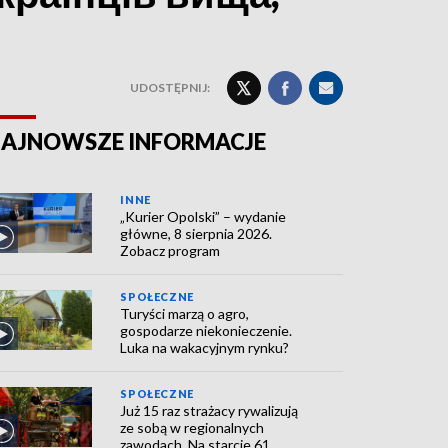
UDOSTĘPNIJ:
AJNOWSZE INFORMACJE
INNE
„Kurier Opolski” – wydanie
główne, 8 sierpnia 2026.
Zobacz program
SPOŁECZNE
Turyści marzą o agro,
gospodarze niekonieczenie.
Luka na wakacyjnym rynku?
SPOŁECZNE
Już 15 raz strażacy rywalizują
ze sobą w regionalnych
zawodach. Na starcie 61