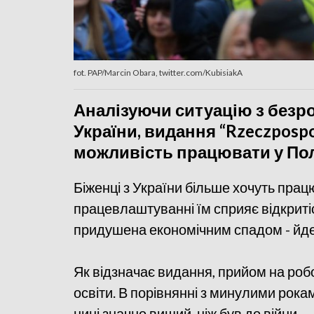
fot. PAP/Marcin Obara, twitter.com/KubisiakA
Аналізуючи ситуацію з безро
України, видання “Rzeczpospo
можливість працювати у Пол
Біженці з України більше хочуть працюв
працевлаштуванні їм сприяє відкритіс
придушена економічним спадом - йдет
Як відзначає видання, прийом на роб
освіти. В порівнянні з минулими рокам
нині значно вищий, ніж був до війни.