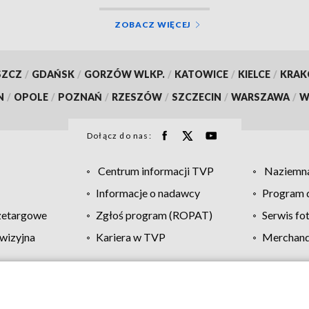
ZOBACZ WIĘCEJ
SZCZ
/
GDAŃSK
/
GORZÓW WLKP.
/
KATOWICE
/
KIELCE
/
KRA
N
/
OPOLE
/
POZNAŃ
/
RZESZÓW
/
SZCZECIN
/
WARSZAWA
/
W
Dołącz do nas:
Centrum informacji TVP
Naziemna
Informacje o nadawcy
Program d
zetargowe
Zgłoś program (ROPAT)
Serwis fo
wizyjna
Kariera w TVP
Merchandi