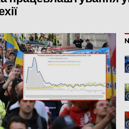
ехії
N