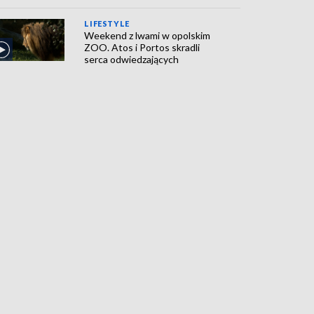
LIFESTYLE
Weekend z lwami w opolskim
ZOO. Atos i Portos skradli
serca odwiedzających