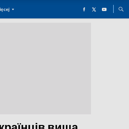
ęcej
країнців вища,