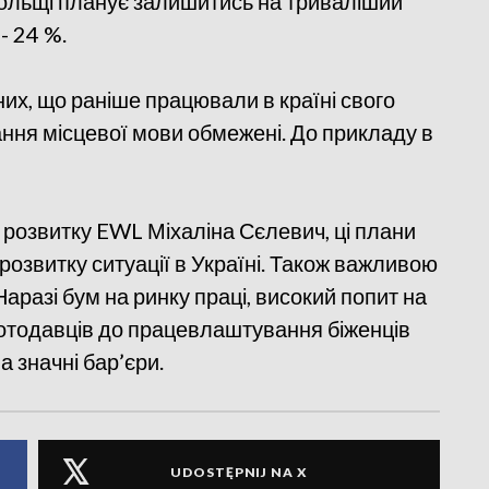
ольщі планує залишитись на триваліший
 - 24 %.
них, що раніше працювали в країні свого
нання місцевої мови обмежені. До прикладу в
 розвитку EWL Міхаліна Сєлевич, ці плани
розвитку ситуації в Україні. Також важливою
Наразі бум на ринку праці, високий попит на
оботодавців до працевлаштування біженців
а значні бар’єри.
UDOSTĘPNIJ NA X