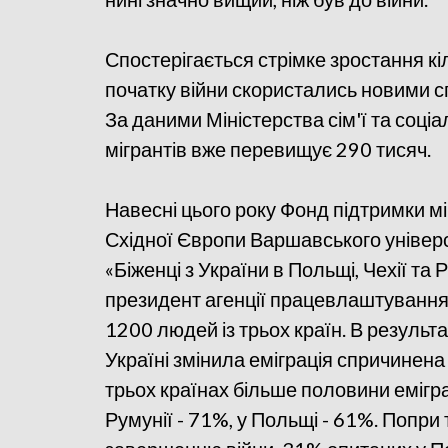
Спостерігається стрімке зростання кіл
початку війни скористались новими
За даними Міністерства сім'ї та соціа
мігрантів вже перевищує 290 тисяч.
Навесні цього року Фонд підтримки м
Східної Європи Варшавського універ
«Біженці з України в Польщі, Чехії та 
президент агенції працевлаштування 
1200 людей із трьох країн. В результ
Україні змінила еміграція спричинена
трьох країнах більше половини емігра
Румунії - 71%, у Польщі - 61%. Попр