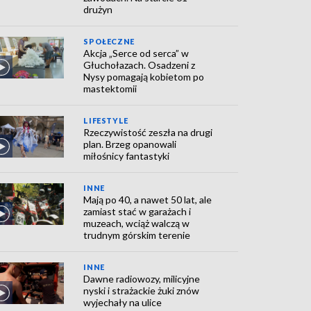
drużyn
SPOŁECZNE
Akcja „Serce od serca” w
Głuchołazach. Osadzeni z
Nysy pomagają kobietom po
mastektomii
LIFESTYLE
Rzeczywistość zeszła na drugi
plan. Brzeg opanowali
miłośnicy fantastyki
INNE
Mają po 40, a nawet 50 lat, ale
zamiast stać w garażach i
muzeach, wciąż walczą w
trudnym górskim terenie
INNE
Dawne radiowozy, milicyjne
nyski i strażackie żuki znów
wyjechały na ulice