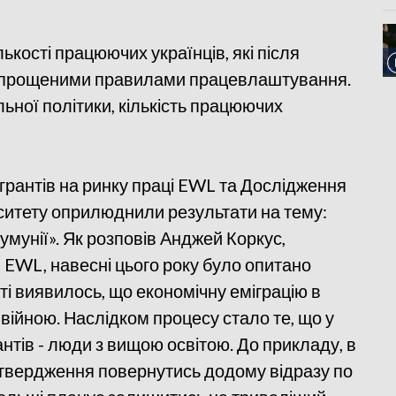
ькості працюючих українців, які після
 спрощеними правилами працевлаштування.
льної політики, кількість працюючих
ігрантів на ринку праці EWL та Дослідження
ситету оприлюднили результати на тему:
Румунії». Як розповів Анджей Коркус,
EWL, навесні цього року було опитано
аті виявилось, що економічну еміграцію в
 війною. Наслідком процесу стало те, що у
нтів - люди з вищою освітою. До прикладу, в
и твердження повернутись додому відразу по