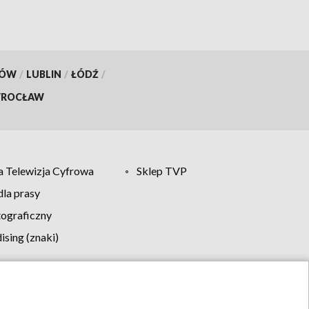
KÓW
/
LUBLIN
/
ŁÓDŹ
/
ROCŁAW
 Telewizja Cyfrowa
Sklep TVP
la prasy
tograficzny
sing (znaki)