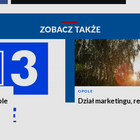
ZOBACZ TAKŻE
OPOLE
ole
Dział marketingu, re