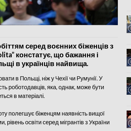
біттям серед воєнних біженців з
lita” констатує, що бажання і
ьщі в українців найвища.
ати в Польщі, ніж у Чехії чи Румунії. У
ть роботодавців, яка, однак, може бути
ься в матеріалі.
оту полегшує біженцям наявність вищої
и, рівень освіти серед мігрантів з України