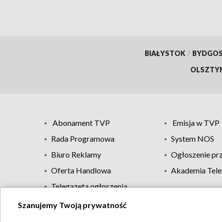
BIAŁYSTOK
/
BYDGO
OLSZTY
Abonament TVP
Emisja w TVP
Rada Programowa
System NOS
Biuro Reklamy
Ogłoszenie pr
Oferta Handlowa
Akademia Tele
Telegazeta ogłoszenia
Szanujemy Twoją prywatność