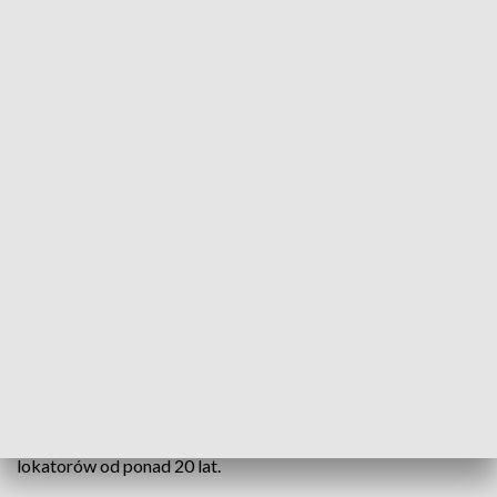
Rozmowa dnia - Ewa Antoniewicz i Tomasz Gabor
Gościem Tomasza Gduli w programie „Rozmowa
Dnia” byli Ewa Antoniewicz, lokatorka TBS w Opolu
oraz Tomasz Gabor, radny sejmiku woj. opolskiego.
Tematem było ignorowanie problemów mieszkańców TBS
przez prezydenta Opola i odrzucenie przez klub radnych
Arkadiusza Wiśniewskiego apelu do niego samego w sprawie
przejęcia na własność mieszkań najmowanych przez
lokatorów od ponad 20 lat.