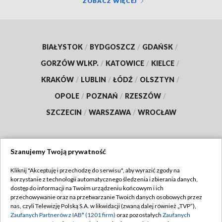
ZOBACZ WIĘCEJ
BIAŁYSTOK
/
BYDGOSZCZ
/
GDAŃSK
/
GORZÓW WLKP.
/
KATOWICE
/
KIELCE
/
KRAKÓW
/
LUBLIN
/
ŁÓDŹ
/
OLSZTYN
/
OPOLE
/
POZNAŃ
/
RZESZÓW
/
SZCZECIN
/
WARSZAWA
/
WROCŁAW
Szanujemy Twoją prywatność
Dołącz do nas:
Kliknij "Akceptuję i przechodzę do serwisu", aby wyrazić zgody na
korzystanie z technologii automatycznego śledzenia i zbierania danych,
TVP
dostęp do informacji na Twoim urządzeniu końcowym i ich
Abonament TVP
przechowywanie oraz na przetwarzanie Twoich danych osobowych przez
Regulamin TVP
nas, czyli Telewizję Polską S.A. w likwidacji (zwaną dalej również „TVP”),
Emisja w TVP
Zaufanych Partnerów z IAB* (1201 firm)
oraz pozostałych
Zaufanych
Polityka prywatności