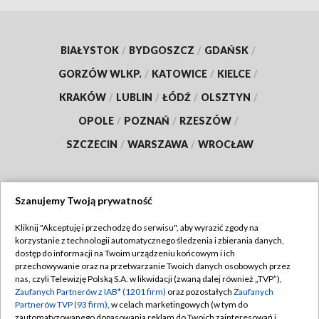
BIAŁYSTOK
/
BYDGOSZCZ
/
GDAŃSK
/
GORZÓW WLKP.
/
KATOWICE
/
KIELCE
/
KRAKÓW
/
LUBLIN
/
ŁÓDŹ
/
OLSZTYN
/
OPOLE
/
POZNAŃ
/
RZESZÓW
/
SZCZECIN
/
WARSZAWA
/
WROCŁAW
Szanujemy Twoją prywatność
Dołącz do nas:
Kliknij "Akceptuję i przechodzę do serwisu", aby wyrazić zgody na
korzystanie z technologii automatycznego śledzenia i zbierania danych,
TVP
dostęp do informacji na Twoim urządzeniu końcowym i ich
Abonament TVP
przechowywanie oraz na przetwarzanie Twoich danych osobowych przez
Regulamin TVP
nas, czyli Telewizję Polską S.A. w likwidacji (zwaną dalej również „TVP”),
Emisja w TVP
Zaufanych Partnerów z IAB* (1201 firm)
oraz pozostałych
Zaufanych
Polityka prywatności
Partnerów TVP (93 firm)
, w celach marketingowych (w tym do
Centrum informacji TVP
Moje zgody
zautomatyzowanego dopasowania reklam do Twoich zainteresowań i