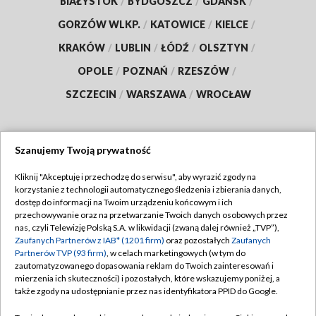
BIAŁYSTOK
/
BYDGOSZCZ
/
GDAŃSK
/
GORZÓW WLKP.
/
KATOWICE
/
KIELCE
/
KRAKÓW
/
LUBLIN
/
ŁÓDŹ
/
OLSZTYN
/
OPOLE
/
POZNAŃ
/
RZESZÓW
/
SZCZECIN
/
WARSZAWA
/
WROCŁAW
Szanujemy Twoją prywatność
Dołącz do nas:
Kliknij "Akceptuję i przechodzę do serwisu", aby wyrazić zgody na
korzystanie z technologii automatycznego śledzenia i zbierania danych,
TVP
dostęp do informacji na Twoim urządzeniu końcowym i ich
Abonament TVP
przechowywanie oraz na przetwarzanie Twoich danych osobowych przez
Regulamin TVP
nas, czyli Telewizję Polską S.A. w likwidacji (zwaną dalej również „TVP”),
Emisja w TVP
Zaufanych Partnerów z IAB* (1201 firm)
oraz pozostałych
Zaufanych
Polityka prywatności
Partnerów TVP (93 firm)
, w celach marketingowych (w tym do
Centrum informacji TVP
Moje zgody
zautomatyzowanego dopasowania reklam do Twoich zainteresowań i
mierzenia ich skuteczności) i pozostałych, które wskazujemy poniżej, a
Naziemna Telewizja Cyfrowa
Pomoc
także zgody na udostępnianie przez nas identyfikatora PPID do Google.
Sklep TVP
Biuro reklamy