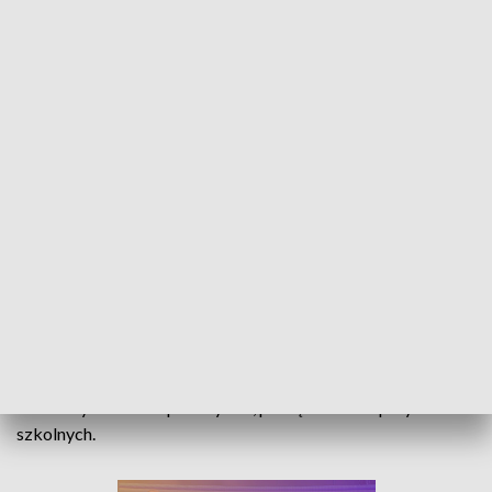
300 złotych na wyprawkę szkolną. Od 1 lipca ZUS przyjął już kilkanaście tysięcy
wniosków
Od 1 lipca rodzice, opiekunowie i dyrektorzy placówek
oświatowo-wychowawczych mogą składać wnioski o
świadczenie 300 plus w ramach programu "Dobry Start". To
300 złotych na zakup zeszytów, podręczników i przyborów
szkolnych.