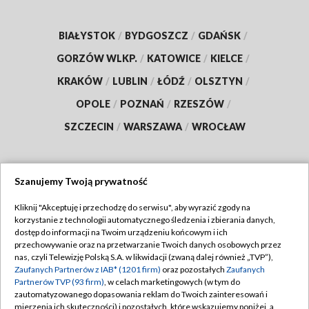
BIAŁYSTOK
/
BYDGOSZCZ
/
GDAŃSK
/
GORZÓW WLKP.
/
KATOWICE
/
KIELCE
/
KRAKÓW
/
LUBLIN
/
ŁÓDŹ
/
OLSZTYN
/
OPOLE
/
POZNAŃ
/
RZESZÓW
/
SZCZECIN
/
WARSZAWA
/
WROCŁAW
Szanujemy Twoją prywatność
Dołącz do nas:
Kliknij "Akceptuję i przechodzę do serwisu", aby wyrazić zgody na
korzystanie z technologii automatycznego śledzenia i zbierania danych,
TVP
dostęp do informacji na Twoim urządzeniu końcowym i ich
Abonament TVP
przechowywanie oraz na przetwarzanie Twoich danych osobowych przez
Regulamin TVP
nas, czyli Telewizję Polską S.A. w likwidacji (zwaną dalej również „TVP”),
Emisja w TVP
Zaufanych Partnerów z IAB* (1201 firm)
oraz pozostałych
Zaufanych
Polityka prywatności
Partnerów TVP (93 firm)
, w celach marketingowych (w tym do
Centrum informacji TVP
Moje zgody
zautomatyzowanego dopasowania reklam do Twoich zainteresowań i
mierzenia ich skuteczności) i pozostałych, które wskazujemy poniżej, a