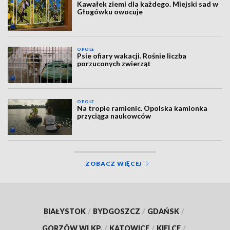
Kawałek ziemi dla każdego. Miejski sad w
Głogówku owocuje
OPOLE
Psie ofiary wakacji. Rośnie liczba
porzuconych zwierząt
OPOLE
Na tropie ramienic. Opolska kamionka
przyciąga naukowców
ZOBACZ WIĘCEJ
BIAŁYSTOK
/
BYDGOSZCZ
/
GDAŃSK
/
GORZÓW WLKP.
/
KATOWICE
/
KIELCE
/