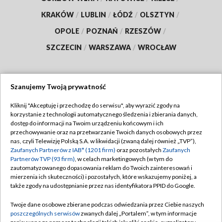
KRAKÓW
/
LUBLIN
/
ŁÓDŹ
/
OLSZTYN
/
OPOLE
/
POZNAŃ
/
RZESZÓW
/
SZCZECIN
/
WARSZAWA
/
WROCŁAW
Szanujemy Twoją prywatność
Dołącz do nas:
Kliknij "Akceptuję i przechodzę do serwisu", aby wyrazić zgody na
korzystanie z technologii automatycznego śledzenia i zbierania danych,
TVP
dostęp do informacji na Twoim urządzeniu końcowym i ich
Abonament TVP
przechowywanie oraz na przetwarzanie Twoich danych osobowych przez
Regulamin TVP
nas, czyli Telewizję Polską S.A. w likwidacji (zwaną dalej również „TVP”),
Emisja w TVP
Zaufanych Partnerów z IAB* (1201 firm)
oraz pozostałych
Zaufanych
Polityka prywatności
Partnerów TVP (93 firm)
, w celach marketingowych (w tym do
Centrum informacji TVP
Moje zgody
zautomatyzowanego dopasowania reklam do Twoich zainteresowań i
mierzenia ich skuteczności) i pozostałych, które wskazujemy poniżej, a
Naziemna Telewizja Cyfrowa
Pomoc
także zgody na udostępnianie przez nas identyfikatora PPID do Google.
Sklep TVP
Biuro reklamy
Twoje dane osobowe zbierane podczas odwiedzania przez Ciebie naszych
Rada Programowa
poszczególnych serwisów
zwanych dalej „Portalem”, w tym informacje
Kontakt