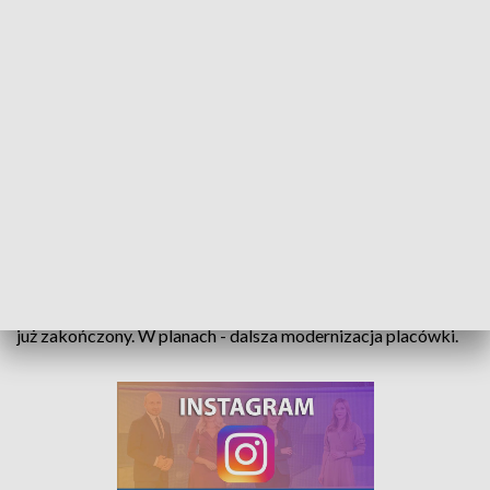
Ginekologia po nowemu. Poprawa warunków w Opolu przy Reymonta
Remont trzech pięter w Klinicznym Centrum Ginekologii,
Położnictwa i Neonatologii w Opolu przy ulicy Reymonta jest
już zakończony. W planach - dalsza modernizacja placówki.