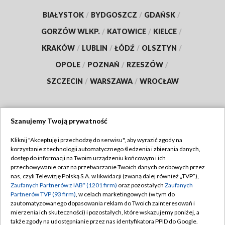
BIAŁYSTOK
/
BYDGOSZCZ
/
GDAŃSK
/
GORZÓW WLKP.
/
KATOWICE
/
KIELCE
/
KRAKÓW
/
LUBLIN
/
ŁÓDŹ
/
OLSZTYN
/
OPOLE
/
POZNAŃ
/
RZESZÓW
/
SZCZECIN
/
WARSZAWA
/
WROCŁAW
Szanujemy Twoją prywatność
Dołącz do nas:
Kliknij "Akceptuję i przechodzę do serwisu", aby wyrazić zgody na
korzystanie z technologii automatycznego śledzenia i zbierania danych,
TVP
dostęp do informacji na Twoim urządzeniu końcowym i ich
Abonament TVP
przechowywanie oraz na przetwarzanie Twoich danych osobowych przez
Regulamin TVP
nas, czyli Telewizję Polską S.A. w likwidacji (zwaną dalej również „TVP”),
Emisja w TVP
Zaufanych Partnerów z IAB* (1201 firm)
oraz pozostałych
Zaufanych
Polityka prywatności
Partnerów TVP (93 firm)
, w celach marketingowych (w tym do
Centrum informacji TVP
Moje zgody
zautomatyzowanego dopasowania reklam do Twoich zainteresowań i
mierzenia ich skuteczności) i pozostałych, które wskazujemy poniżej, a
Naziemna Telewizja Cyfrowa
Pomoc
także zgody na udostępnianie przez nas identyfikatora PPID do Google.