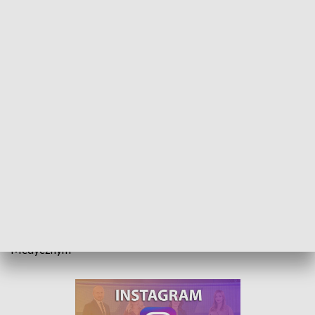
Skutki Covid-19. rehabilitacja szansą na zdrowie
Problemy z oddychaniem, pamięcią, ogólne osłabienie –
zaburzeń po przebyciu koronawirusa jest wiele, a pacjenci
wracają do zdrowia długo. Niezbędna jest rehabilitacja, i są
na nią wolne miejsca, na przykład w Stobrawskim Centrum
Medycznym