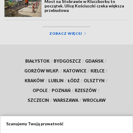
Most na Stobrawie w Kluczborku to
początek. Ulicę Kościuszki czeka większa
przebudowa
ZOBACZ WIĘCEJ
BIAŁYSTOK
/
BYDGOSZCZ
/
GDAŃSK
/
GORZÓW WLKP.
/
KATOWICE
/
KIELCE
/
KRAKÓW
/
LUBLIN
/
ŁÓDŹ
/
OLSZTYN
/
OPOLE
/
POZNAŃ
/
RZESZÓW
/
SZCZECIN
/
WARSZAWA
/
WROCŁAW
Szanujemy Twoją prywatność
Dołącz do nas: