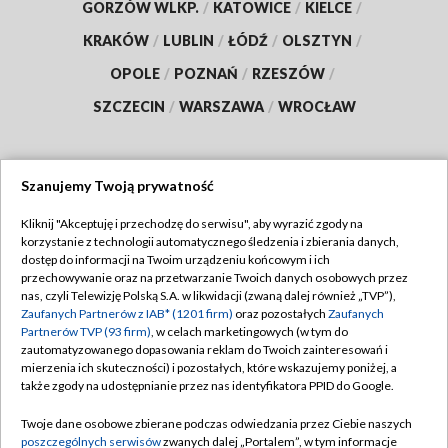
GORZÓW WLKP.
/
KATOWICE
/
KIELCE
/
KRAKÓW
/
LUBLIN
/
ŁÓDŹ
/
OLSZTYN
/
OPOLE
/
POZNAŃ
/
RZESZÓW
/
SZCZECIN
/
WARSZAWA
/
WROCŁAW
Szanujemy Twoją prywatność
Dołącz do nas:
Kliknij "Akceptuję i przechodzę do serwisu", aby wyrazić zgody na
korzystanie z technologii automatycznego śledzenia i zbierania danych,
TVP
dostęp do informacji na Twoim urządzeniu końcowym i ich
Abonament TVP
przechowywanie oraz na przetwarzanie Twoich danych osobowych przez
Regulamin TVP
nas, czyli Telewizję Polską S.A. w likwidacji (zwaną dalej również „TVP”),
Emisja w TVP
Zaufanych Partnerów z IAB* (1201 firm)
oraz pozostałych
Zaufanych
Polityka prywatności
Partnerów TVP (93 firm)
, w celach marketingowych (w tym do
Centrum informacji TVP
Moje zgody
zautomatyzowanego dopasowania reklam do Twoich zainteresowań i
mierzenia ich skuteczności) i pozostałych, które wskazujemy poniżej, a
Naziemna Telewizja Cyfrowa
Pomoc
także zgody na udostępnianie przez nas identyfikatora PPID do Google.
Sklep TVP
Biuro reklamy
Twoje dane osobowe zbierane podczas odwiedzania przez Ciebie naszych
Rada Programowa
poszczególnych serwisów
zwanych dalej „Portalem”, w tym informacje
Kontakt