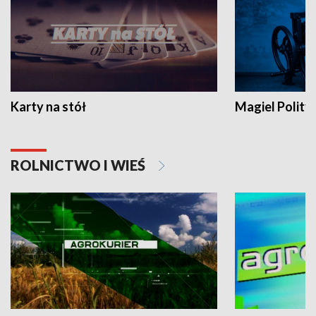
Karty na stół
Magiel Polity
ROLNICTWO I WIEŚ