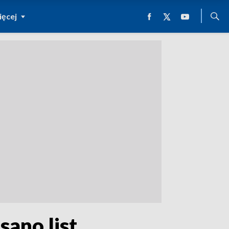
ęcej
sano list