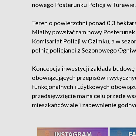
nowego Posterunku Policji w Turawie.
Teren o powierzchni ponad 0,3 hektara 
Miałby powstać tam nowy Posterunek P
Komisariat Policji w Ozimku, a w sezon
pełnią policjanci z Sezonowego Ogni
Koncepcja inwestycji zakłada budow
obowiązujących przepisów i wytyczny
funkcjonalnych i użytkowych obowiązu
przedsięwzięcie ma na celu przede w
mieszkańców ale i zapewnienie godny