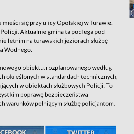
mieści się przy ulicy Opolskiej w Turawie.
olicji. Aktualnie gmina ta podlega pod
ie letnim na turawskich jeziorach służbę
wa Wodnego.
ę nowego obiektu, rozplanowanego według
ch określonych w standardach technicznych,
jących w obiektach służbowych Policji. To
szystkim poprawę bezpieczeństwa
ch warunków pełniącym służbę policjantom.