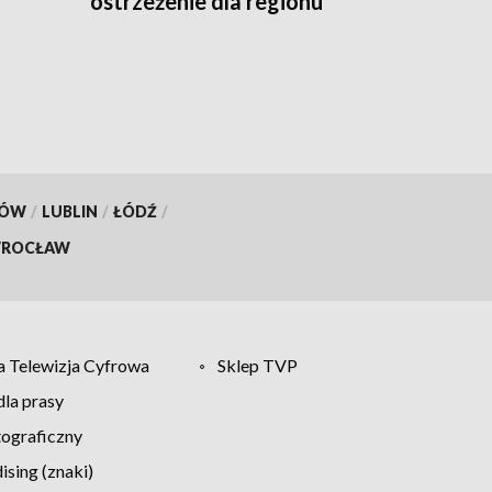
ostrzeżenie dla regionu
KÓW
/
LUBLIN
/
ŁÓDŹ
/
ROCŁAW
 Telewizja Cyfrowa
Sklep TVP
la prasy
tograficzny
sing (znaki)