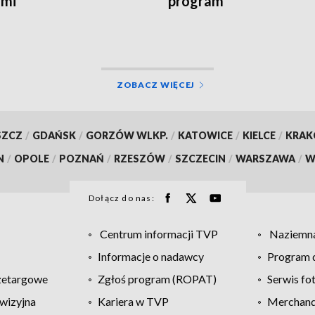
ami
program
ZOBACZ WIĘCEJ
SZCZ
/
GDAŃSK
/
GORZÓW WLKP.
/
KATOWICE
/
KIELCE
/
KRA
N
/
OPOLE
/
POZNAŃ
/
RZESZÓW
/
SZCZECIN
/
WARSZAWA
/
W
Dołącz do nas:
Centrum informacji TVP
Naziemna
Informacje o nadawcy
Program d
zetargowe
Zgłoś program (ROPAT)
Serwis fo
wizyjna
Kariera w TVP
Merchandi