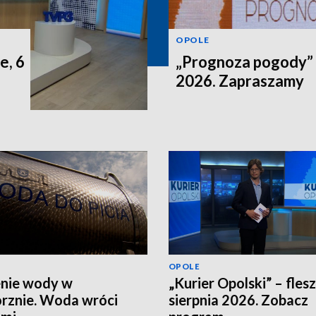
OPOLE
e, 6
„Prognoza pogody” n
2026. Zapraszamy
OPOLE
nie wody w
„Kurier Opolski” – flesz
rznie. Woda wróci
sierpnia 2026. Zobacz