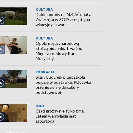
KULTURA
Dzikie porady na "dzikie" opały.
Zwierzęta w ZOO z recptą na
wkacyjny skwar
KULTURA
Opole międzynarodową
stolicą piosenki. Trwa 36.
Międzynarodowy Kurs
Muzyczny.
EDUKACJA
Stary budynek przedszkola
pójdzie w odstawkę. Placówka
przeniesie się do szkoły
podstawowej
INNE
Czad groźny nie tylko zimą.
Latem wentylacja jest
zaburzona