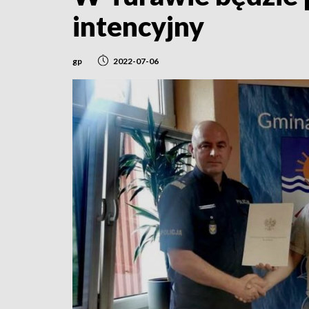
intencyjny
gp
2022-07-06