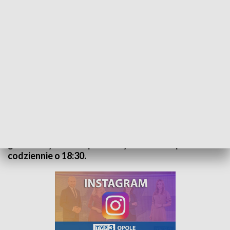
Kurier Opolski - wydanie główne – 5 lipca 2022
„Kurier Opolski” to codzienna porcja informacji o
najważniejszych wydarzeniach w regionie. Na
główne wydanie zapraszamy do TVP3 Opole
codziennie o 18:30.