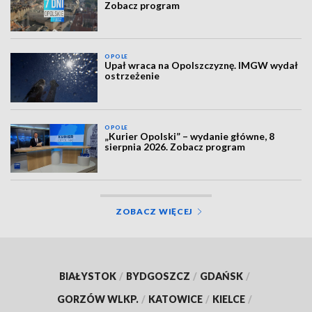
Zobacz program
OPOLE
Upał wraca na Opolszczyznę. IMGW wydał
ostrzeżenie
OPOLE
„Kurier Opolski” – wydanie główne, 8
sierpnia 2026. Zobacz program
ZOBACZ WIĘCEJ
BIAŁYSTOK
/
BYDGOSZCZ
/
GDAŃSK
/
GORZÓW WLKP.
/
KATOWICE
/
KIELCE
/