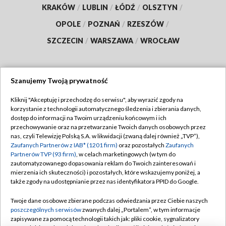
KRAKÓW
/
LUBLIN
/
ŁÓDŹ
/
OLSZTYN
/
OPOLE
/
POZNAŃ
/
RZESZÓW
/
SZCZECIN
/
WARSZAWA
/
WROCŁAW
Szanujemy Twoją prywatność
Dołącz do nas:
Kliknij "Akceptuję i przechodzę do serwisu", aby wyrazić zgody na
korzystanie z technologii automatycznego śledzenia i zbierania danych,
TVP
dostęp do informacji na Twoim urządzeniu końcowym i ich
Abonament TVP
przechowywanie oraz na przetwarzanie Twoich danych osobowych przez
Regulamin TVP
nas, czyli Telewizję Polską S.A. w likwidacji (zwaną dalej również „TVP”),
Emisja w TVP
Zaufanych Partnerów z IAB* (1201 firm)
oraz pozostałych
Zaufanych
Polityka prywatności
Partnerów TVP (93 firm)
, w celach marketingowych (w tym do
Centrum informacji TVP
Moje zgody
zautomatyzowanego dopasowania reklam do Twoich zainteresowań i
mierzenia ich skuteczności) i pozostałych, które wskazujemy poniżej, a
Naziemna Telewizja Cyfrowa
Pomoc
także zgody na udostępnianie przez nas identyfikatora PPID do Google.
Sklep TVP
Biuro reklamy
Twoje dane osobowe zbierane podczas odwiedzania przez Ciebie naszych
Rada Programowa
poszczególnych serwisów
zwanych dalej „Portalem”, w tym informacje
Kontakt
zapisywane za pomocą technologii takich jak: pliki cookie, sygnalizatory
System NOS