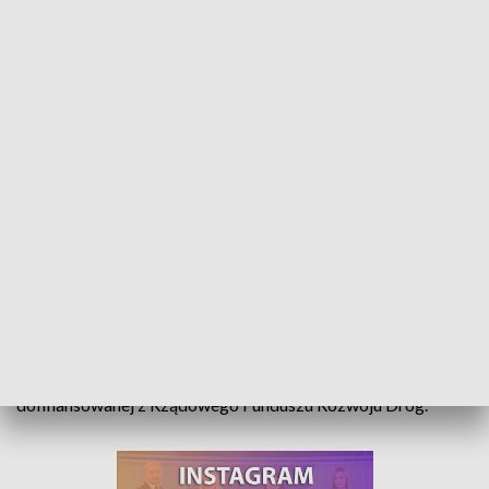
Kolejowa jest jak nowa. Modernizacja ważnej ulicy z rządowym
dofinansowaniem
Mierzy 525 metrów długości oraz 5,5 metra szerokości
razem ze ścieżką pieszo-rowerową. Ulica Kolejowa w
Dąbrowie została dziś oddana do użytku po modernizacji
dofinansowanej z Rządowego Funduszu Rozwoju Dróg.