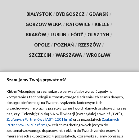
BIAŁYSTOK
/
BYDGOSZCZ
/
GDAŃSK
/
GORZÓW WLKP.
/
KATOWICE
/
KIELCE
/
KRAKÓW
/
LUBLIN
/
ŁÓDŹ
/
OLSZTYN
/
OPOLE
/
POZNAŃ
/
RZESZÓW
/
SZCZECIN
/
WARSZAWA
/
WROCŁAW
Szanujemy Twoją prywatność
Dołącz do nas:
Kliknij "Akceptuję i przechodzę do serwisu", aby wyrazić zgody na
korzystanie z technologii automatycznego śledzenia i zbierania danych,
TVP
dostęp do informacji na Twoim urządzeniu końcowym i ich
Abonament TVP
przechowywanie oraz na przetwarzanie Twoich danych osobowych przez
Regulamin TVP
nas, czyli Telewizję Polską S.A. w likwidacji (zwaną dalej również „TVP”),
Emisja w TVP
Zaufanych Partnerów z IAB* (1201 firm)
oraz pozostałych
Zaufanych
Polityka prywatności
Partnerów TVP (93 firm)
, w celach marketingowych (w tym do
Centrum informacji TVP
Moje zgody
zautomatyzowanego dopasowania reklam do Twoich zainteresowań i
mierzenia ich skuteczności) i pozostałych, które wskazujemy poniżej, a
Naziemna Telewizja Cyfrowa