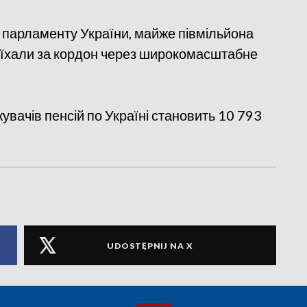
 парламенту України, майже півмільйона
иїхали за кордон через широкомасштабне
увачів пенсій по Україні становить 10 793
UDOSTĘPNIJ NA X