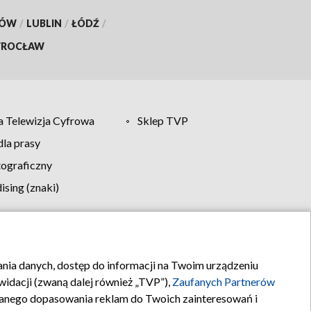
KÓW
/
LUBLIN
/
ŁÓDŹ
/
ROCŁAW
 Telewizja Cyfrowa
Sklep TVP
la prasy
tograficzny
sing (znaki)
klamy
Kontakt
rania danych, dostęp do informacji na Twoim urządzeniu
idacji (zwaną dalej również „TVP”),
Zaufanych Partnerów
anego dopasowania reklam do Twoich zainteresowań i