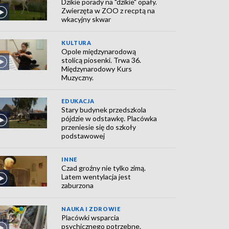
Dzikie porady na "dzikie" opały.
Zwierzęta w ZOO z recptą na
wkacyjny skwar
KULTURA
Opole międzynarodową
stolicą piosenki. Trwa 36.
Międzynarodowy Kurs
Muzyczny.
EDUKACJA
Stary budynek przedszkola
pójdzie w odstawkę. Placówka
przeniesie się do szkoły
podstawowej
INNE
Czad groźny nie tylko zimą.
Latem wentylacja jest
zaburzona
NAUKA I ZDROWIE
Placówki wsparcia
psychicznego potrzebne.