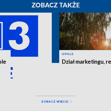
ZOBACZ TAKŻE
OPOLE
ole
Dział marketingu, re
ZOBACZ WIĘCEJ