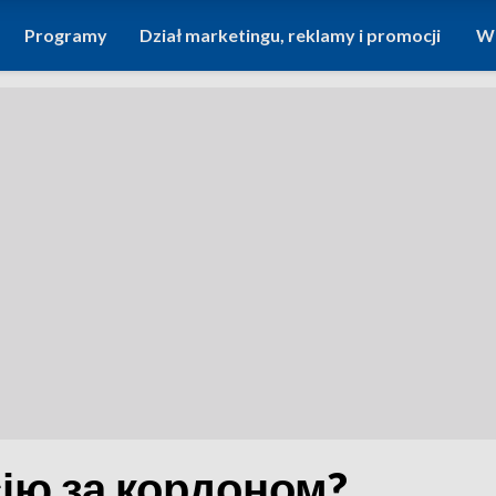
Programy
Dział marketingu, reklamy i promocji
Wi
ію за кордоном?