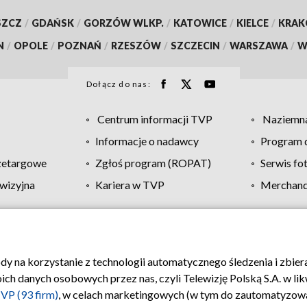
SZCZ
/
GDAŃSK
/
GORZÓW WLKP.
/
KATOWICE
/
KIELCE
/
KRA
N
/
OPOLE
/
POZNAŃ
/
RZESZÓW
/
SZCZECIN
/
WARSZAWA
/
W
Dołącz do nas:
Centrum informacji TVP
Naziemna
Informacje o nadawcy
Program d
zetargowe
Zgłoś program (ROPAT)
Serwis fo
wizyjna
Kariera w TVP
Merchandi
Polityka prywatności
Moje zgody
Pomoc
Biuro re
ody na korzystanie z technologii automatycznego śledzenia i zbie
 danych osobowych przez nas, czyli Telewizję Polską S.A. w likw
VP (93 firm)
, w celach marketingowych (w tym do zautomatyzow