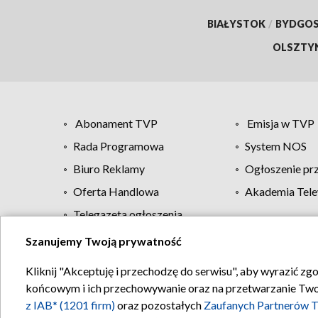
BIAŁYSTOK
/
BYDGO
OLSZTY
Abonament TVP
Emisja w TVP
Rada Programowa
System NOS
Biuro Reklamy
Ogłoszenie pr
Oferta Handlowa
Akademia Tele
Telegazeta ogłoszenia
Szanujemy Twoją prywatność
Regulamin TVP
Kliknij "Akceptuję i przechodzę do serwisu", aby wyrazić zg
końcowym i ich przechowywanie oraz na przetwarzanie Twoich
z IAB* (1201 firm)
oraz pozostałych
Zaufanych Partnerów T