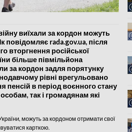
з війну виїхали за кордон можуть
к повідомляє rada.gov.ua, після
о вторгнення російської
аїни більше півмільйона
ли за кордон задля порятунку
онодавчому рівні врегульовано
я пенсій в період воєнного стану
собам, так і громадянам які
 України, можуть за кордоном отримати свої
ховуватися карткою.