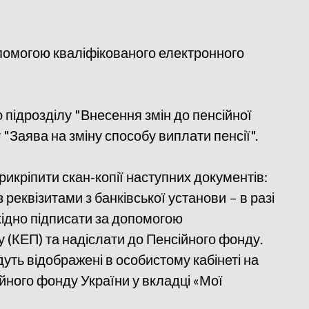
допомогою кваліфікованого електронного
о підрозділу "Внесення змін до пенсійної
 "Заява на зміну способу виплати пенсії".
прикріпити скан-копії наступних документів:
з реквізитами з банківської установи – в разі
хідно підписати за допомогою
 (КЕП) та надіслати до Пенсійного фонду.
уть відображені в особистому кабінеті на
̆ного фонду України у вкладці «Мої