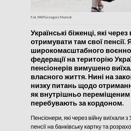
Fot. PAP/Grzegorz Momot
Українські біженці, які чере
отримувати там свої пенсії. Я
широкомасштабного воєнног
федерації на територію Укр
пенсіонерів вимушено виїха
власного життя. Нині на зак
низку питань щодо отриманн
як внутрішньо переміщеним о
перебувають за кордоном.
Пенсіонери, які через війну виїхали з
пенсії на банківську картку та розра