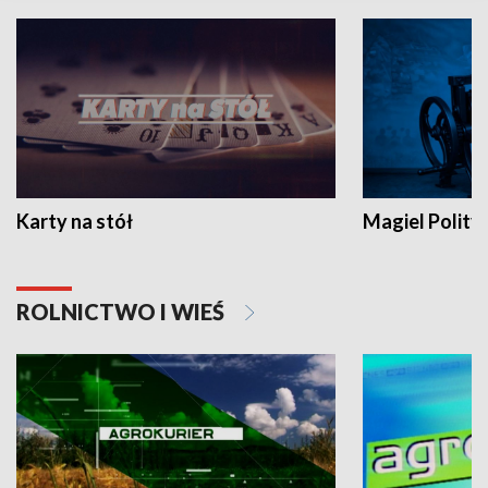
Karty na stół
Magiel Polity
ROLNICTWO I WIEŚ