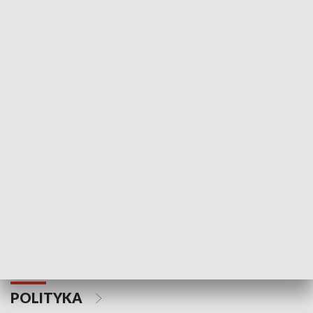
Wejściówka
Zakładka
MNIEJSZOŚCI
Schlesien Journal
POLITYKA