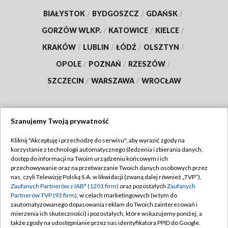
BIAŁYSTOK
/
BYDGOSZCZ
/
GDAŃSK
/
GORZÓW WLKP.
/
KATOWICE
/
KIELCE
/
KRAKÓW
/
LUBLIN
/
ŁÓDŹ
/
OLSZTYN
/
OPOLE
/
POZNAŃ
/
RZESZÓW
/
SZCZECIN
/
WARSZAWA
/
WROCŁAW
Szanujemy Twoją prywatność
Dołącz do nas:
Kliknij "Akceptuję i przechodzę do serwisu", aby wyrazić zgody na
korzystanie z technologii automatycznego śledzenia i zbierania danych,
TVP
dostęp do informacji na Twoim urządzeniu końcowym i ich
Abonament TVP
przechowywanie oraz na przetwarzanie Twoich danych osobowych przez
Regulamin TVP
nas, czyli Telewizję Polską S.A. w likwidacji (zwaną dalej również „TVP”),
Emisja w TVP
Zaufanych Partnerów z IAB* (1201 firm)
oraz pozostałych
Zaufanych
Polityka prywatności
Partnerów TVP (93 firm)
, w celach marketingowych (w tym do
Centrum informacji TVP
Moje zgody
zautomatyzowanego dopasowania reklam do Twoich zainteresowań i
mierzenia ich skuteczności) i pozostałych, które wskazujemy poniżej, a
Naziemna Telewizja Cyfrowa
Pomoc
także zgody na udostępnianie przez nas identyfikatora PPID do Google.