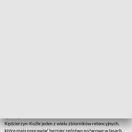
Retencja na ratunek lasom. Kolejny zbiornik otwarto w miejscu tragicznego
pożaru
To był największy pożar w powojennej historii Europy.
Potocznie nazwano go Pożarem w Kuźni Raciborskiej, ale
ogień objął także Opolszczyznę. W płomieniach zginęło 2
strażaków. Śmierć poniosła też osoba postronna. 30 lat po
tych wydarzeniach otwarto dziś w Nadleśnictwie
Kędzierzyn-Koźle jeden z wielu zbiorników retencyjnych,
które mają poprawiać bezpieczeństwo pożarowe w lasach.