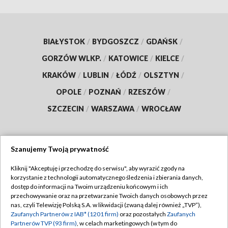
BIAŁYSTOK
/
BYDGOSZCZ
/
GDAŃSK
/
GORZÓW WLKP.
/
KATOWICE
/
KIELCE
/
KRAKÓW
/
LUBLIN
/
ŁÓDŹ
/
OLSZTYN
/
OPOLE
/
POZNAŃ
/
RZESZÓW
/
SZCZECIN
/
WARSZAWA
/
WROCŁAW
Szanujemy Twoją prywatność
Dołącz do nas:
Kliknij "Akceptuję i przechodzę do serwisu", aby wyrazić zgody na
korzystanie z technologii automatycznego śledzenia i zbierania danych,
TVP
dostęp do informacji na Twoim urządzeniu końcowym i ich
Abonament TVP
przechowywanie oraz na przetwarzanie Twoich danych osobowych przez
Regulamin TVP
nas, czyli Telewizję Polską S.A. w likwidacji (zwaną dalej również „TVP”),
Emisja w TVP
Zaufanych Partnerów z IAB* (1201 firm)
oraz pozostałych
Zaufanych
Polityka prywatności
Partnerów TVP (93 firm)
, w celach marketingowych (w tym do