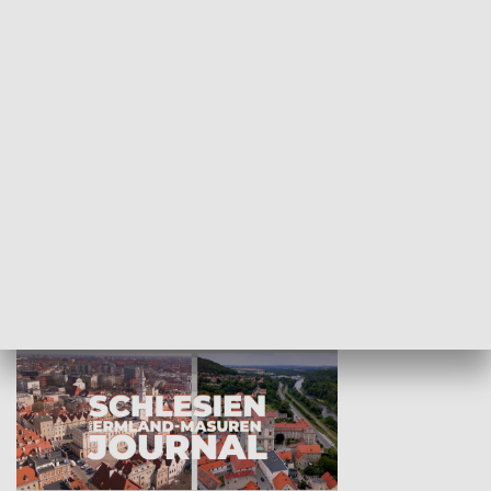
Wejściówka
Zakładka
MNIEJSZOŚCI