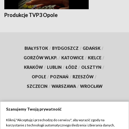
Produkcje TVP3 Opole
BIAŁYSTOK
/
BYDGOSZCZ
/
GDAŃSK
/
GORZÓW WLKP.
/
KATOWICE
/
KIELCE
/
KRAKÓW
/
LUBLIN
/
ŁÓDŹ
/
OLSZTYN
/
OPOLE
/
POZNAŃ
/
RZESZÓW
/
SZCZECIN
/
WARSZAWA
/
WROCŁAW
Szanujemy Twoją prywatność
Dołącz do nas:
Kliknij "Akceptuję i przechodzę do serwisu", aby wyrazić zgody na
korzystanie z technologii automatycznego śledzenia i zbierania danych,
TVP