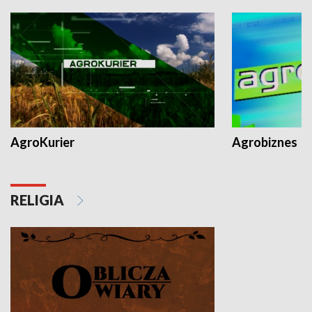
AgroKurier
Agrobiznes
RELIGIA