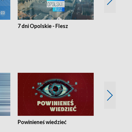
7 dni Opolskie - Flesz
Opolskie o 
Powinieneś wiedzieć
Kierunek Eu