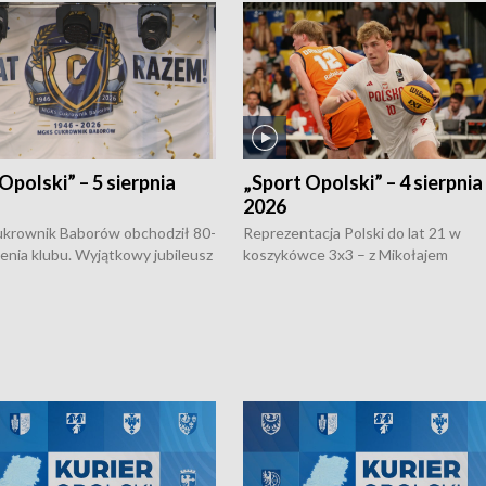
Opolski” – 5 sierpnia
„Sport Opolski” – 4 sierpnia
2026
rownik Baborów obchodził 80-
Reprezentacja Polski do lat 21 w
nienia klubu. Wyjątkowy jubileusz
koszykówce 3x3 – z Mikołajem
 na sportowo. W programie
Kowalczykiem z opolskiego AZS-u 
 turnieju eliminacyjnym
składzie - wygrała dwa z trzech tur
h Mistrzostw w siatkówce
w ramach Ligi Narodów. Rywalizacja
 amatorów w Opolu oraz o
odbyła się w węgierskim Szolnok.
lejarza Opole. Zapraszamy!