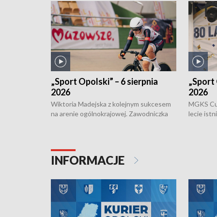
„Sport Opolski” – 6 sierpnia
„Sport 
2026
2026
Wiktoria Madejska z kolejnym sukcesem
MGKS Cuk
na arenie ogólnokrajowej. Zawodniczka
lecie ist
Klubu Kolarskiego Ziemia Brzeska
odbył się
została podwójna Mistrzynią Polski
również o
Juniorów Młodszych w kolarstwie
Otwartyc
torowym.
plażowej
INFORMACJE
meczu Ko