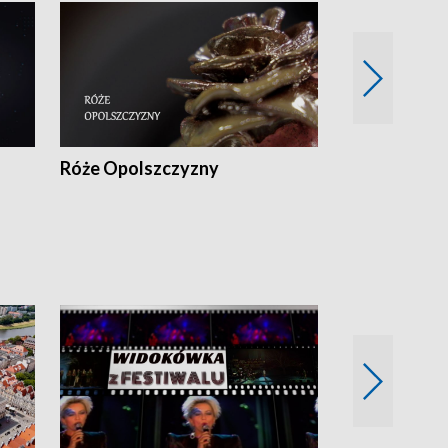
Róże Opolszczyzny
Czas report