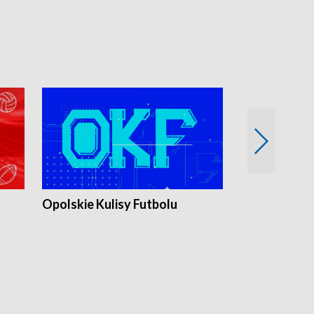
Opolskie Kulisy Futbolu
Złote chwile
sportu