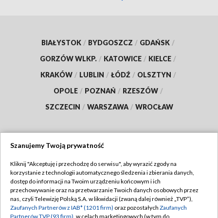
BIAŁYSTOK
/
BYDGOSZCZ
/
GDAŃSK
/
GORZÓW WLKP.
/
KATOWICE
/
KIELCE
/
KRAKÓW
/
LUBLIN
/
ŁÓDŹ
/
OLSZTYN
/
OPOLE
/
POZNAŃ
/
RZESZÓW
/
SZCZECIN
/
WARSZAWA
/
WROCŁAW
Szanujemy Twoją prywatność
Dołącz do nas:
Kliknij "Akceptuję i przechodzę do serwisu", aby wyrazić zgody na
korzystanie z technologii automatycznego śledzenia i zbierania danych,
TVP
dostęp do informacji na Twoim urządzeniu końcowym i ich
Abonament TVP
przechowywanie oraz na przetwarzanie Twoich danych osobowych przez
Regulamin TVP
nas, czyli Telewizję Polską S.A. w likwidacji (zwaną dalej również „TVP”),
Emisja w TVP
Zaufanych Partnerów z IAB* (1201 firm)
oraz pozostałych
Zaufanych
Polityka prywatności
Partnerów TVP (93 firm)
, w celach marketingowych (w tym do