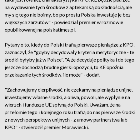
na wydawanie tych środków z aptekarską dokładnością, ale
my się tego nie boimy, bo po prostu Polska inwestuje je bez
większych zarzutów" - powiedział premier w rozmowie
opublikowanej na polskatimes.pl.
Pytany o to, kiedy do Polski trafią pierwsze pieniądze z KPO,
zaznaczył, że "gdyby decydowały kryteria merytoryczne - te
środki byłyby już w Polsce". "A że decyduje polityka i do tego
jeszcze dochodzą brudne gierki opozycji, to KE opóźnia
przekazanie tych środków, ile może" - dodał.
"Zachowujemy cierpliwość, nie czekamy na pieniądze unijne,
inwestujemy własne środki, a oliwa, powoli, ale wypłynie na
wierzch i fundusze UE spłyną do Polski. Uważam, że na
przełomie tego i kolejnego roku trafią do nas pierwsze środki
z nowych perspektyw unijnych - z umowy partnerstwa lub
KPO" - stwierdził premier Morawiecki.