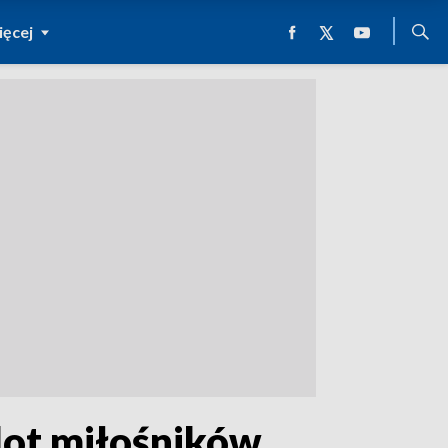
ęcej
lot miłośników