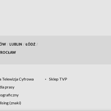
KÓW
/
LUBLIN
/
ŁÓDŹ
/
ROCŁAW
 Telewizja Cyfrowa
Sklep TVP
la prasy
tograficzny
sing (znaki)