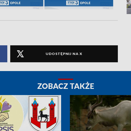
UDOSTĘPNIJ NA X
ZOBACZ TAKŻE