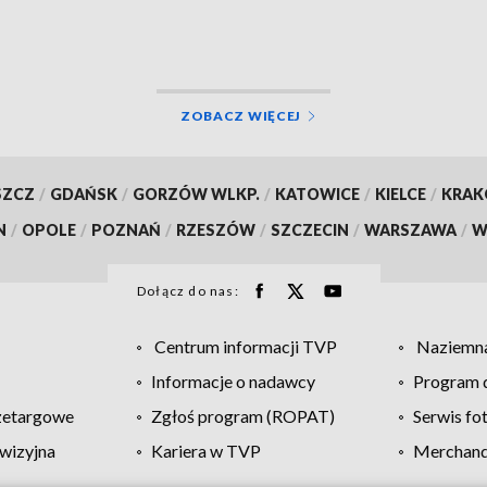
szukają innych źródeł
finansowania
ZOBACZ WIĘCEJ
SZCZ
/
GDAŃSK
/
GORZÓW WLKP.
/
KATOWICE
/
KIELCE
/
KRA
N
/
OPOLE
/
POZNAŃ
/
RZESZÓW
/
SZCZECIN
/
WARSZAWA
/
W
Dołącz do nas:
Centrum informacji TVP
Naziemna
Informacje o nadawcy
Program d
zetargowe
Zgłoś program (ROPAT)
Serwis fo
wizyjna
Kariera w TVP
Merchandi