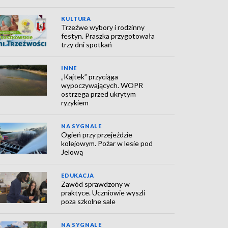
KULTURA
Trzeźwe wybory i rodzinny
festyn. Praszka przygotowała
trzy dni spotkań
INNE
„Kajtek” przyciąga
wypoczywających. WOPR
ostrzega przed ukrytym
ryzykiem
NA SYGNALE
Ogień przy przejeździe
kolejowym. Pożar w lesie pod
Jelową
EDUKACJA
Zawód sprawdzony w
praktyce. Uczniowie wyszli
poza szkolne sale
NA SYGNALE