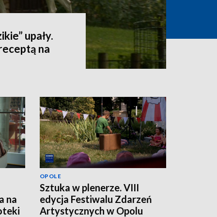
ikie” upały.
receptą na
OPOLE
Sztuka w plenerze. VIII
a na
edycja Festiwalu Zdarzeń
oteki
Artystycznych w Opolu