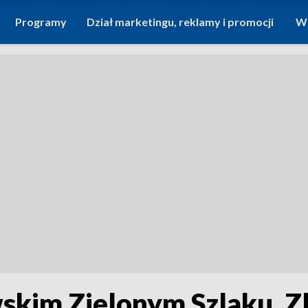
Programy
Dział marketingu, reklamy i promocji
Wi
wskim Zielonym Szlaku. Z