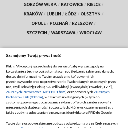
GORZÓW WLKP.
/
KATOWICE
/
KIELCE
/
KRAKÓW
/
LUBLIN
/
ŁÓDŹ
/
OLSZTYN
/
OPOLE
/
POZNAŃ
/
RZESZÓW
/
SZCZECIN
/
WARSZAWA
/
WROCŁAW
Szanujemy Twoją prywatność
Dołącz do nas:
Kliknij "Akceptuję i przechodzę do serwisu", aby wyrazić zgody na
korzystanie z technologii automatycznego śledzenia i zbierania danych,
TVP
dostęp do informacji na Twoim urządzeniu końcowym i ich
Abonament TVP
przechowywanie oraz na przetwarzanie Twoich danych osobowych przez
Regulamin TVP
nas, czyli Telewizję Polską S.A. w likwidacji (zwaną dalej również „TVP”),
Emisja w TVP
Zaufanych Partnerów z IAB* (1201 firm)
oraz pozostałych
Zaufanych
Polityka prywatności
Partnerów TVP (93 firm)
, w celach marketingowych (w tym do
Centrum informacji TVP
Moje zgody
zautomatyzowanego dopasowania reklam do Twoich zainteresowań i
mierzenia ich skuteczności) i pozostałych, które wskazujemy poniżej, a
Naziemna Telewizja Cyfrowa
Pomoc
także zgody na udostępnianie przez nas identyfikatora PPID do Google.
Sklep TVP
Biuro reklamy
Twoje dane osobowe zbierane podczas odwiedzania przez Ciebie naszych
Rada Programowa