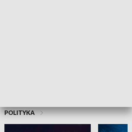
MNIEJSZOŚCI
Schlesien Journal
POLITYKA