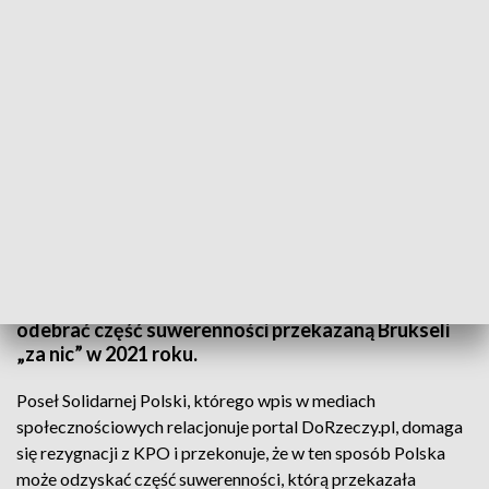
Fot. Twitter
Zdaniem posła Solidarnej Polski, nasz kraj powinien
przestać pozwalać się szantażować eurokratom i
odebrać część suwerenności przekazaną Brukseli
„za nic” w 2021 roku.
Poseł Solidarnej Polski, którego wpis w mediach
społecznościowych relacjonuje portal DoRzeczy.pl, domaga
się rezygnacji z KPO i przekonuje, że w ten sposób Polska
może odzyskać część suwerenności, którą przekazała