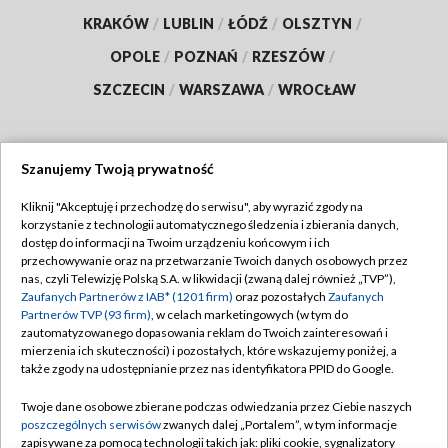
KRAKÓW
/
LUBLIN
/
ŁÓDŹ
/
OLSZTYN
/
OPOLE
/
POZNAŃ
/
RZESZÓW
/
SZCZECIN
/
WARSZAWA
/
WROCŁAW
Szanujemy Twoją prywatność
Dołącz do nas:
Kliknij "Akceptuję i przechodzę do serwisu", aby wyrazić zgody na
korzystanie z technologii automatycznego śledzenia i zbierania danych,
TVP
dostęp do informacji na Twoim urządzeniu końcowym i ich
Abonament TVP
przechowywanie oraz na przetwarzanie Twoich danych osobowych przez
Regulamin TVP
nas, czyli Telewizję Polską S.A. w likwidacji (zwaną dalej również „TVP”),
Emisja w TVP
Polityka prywatności
Zaufanych Partnerów z IAB* (1201 firm)
oraz pozostałych
Zaufanych
Partnerów TVP (93 firm)
, w celach marketingowych (w tym do
Centrum informacji TVP
Moje zgody
zautomatyzowanego dopasowania reklam do Twoich zainteresowań i
mierzenia ich skuteczności) i pozostałych, które wskazujemy poniżej, a
Naziemna Telewizja Cyfrowa
Pomoc
także zgody na udostępnianie przez nas identyfikatora PPID do Google.
Sklep TVP
Biuro reklamy
Twoje dane osobowe zbierane podczas odwiedzania przez Ciebie naszych
Rada Programowa
Kontakt
poszczególnych serwisów
zwanych dalej „Portalem”, w tym informacje
zapisywane za pomocą technologii takich jak: pliki cookie, sygnalizatory