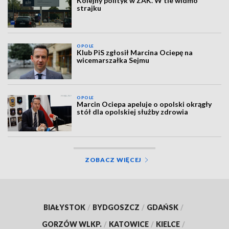
Kolejny polityk w ZAK. W tle widmo
strajku
OPOLE
Klub PiS zgłosił Marcina Ociepę na
wicemarszałka Sejmu
OPOLE
Marcin Ociepa apeluje o opolski okrągły
stół dla opolskiej służby zdrowia
ZOBACZ WIĘCEJ
BIAŁYSTOK
/
BYDGOSZCZ
/
GDAŃSK
/
GORZÓW WLKP.
/
KATOWICE
/
KIELCE
/