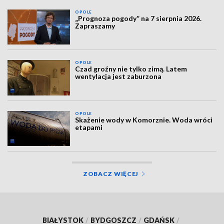
OPOLE
„Prognoza pogody” na 7 sierpnia 2026.
Zapraszamy
OPOLE
Czad groźny nie tylko zimą. Latem
wentylacja jest zaburzona
OPOLE
Skażenie wody w Komorznie. Woda wróci
etapami
ZOBACZ WIĘCEJ
BIAŁYSTOK
/
BYDGOSZCZ
/
GDAŃSK
/