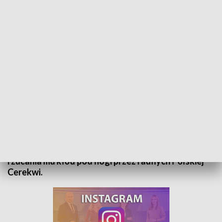
Rozmowa dnia ekstra - Andrzej Sałacki
Gościem Tomasza Gduli w programie „Rozmowa
Dnia Extra” był Andrzej Sałacki, prezes GOSiR w
Zakrzowie i trener Ludowego Klubu Jeździeckiego
Lewada. Tematem była przyszłość klubu i powody
rzucania mu kłód pod nogi przez radnych Polskiej
Cerekwi.