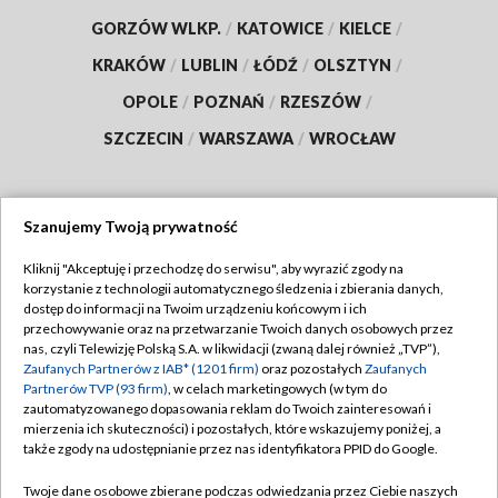
GORZÓW WLKP.
/
KATOWICE
/
KIELCE
/
KRAKÓW
/
LUBLIN
/
ŁÓDŹ
/
OLSZTYN
/
OPOLE
/
POZNAŃ
/
RZESZÓW
/
SZCZECIN
/
WARSZAWA
/
WROCŁAW
Szanujemy Twoją prywatność
Dołącz do nas:
Kliknij "Akceptuję i przechodzę do serwisu", aby wyrazić zgody na
korzystanie z technologii automatycznego śledzenia i zbierania danych,
TVP
dostęp do informacji na Twoim urządzeniu końcowym i ich
Abonament TVP
przechowywanie oraz na przetwarzanie Twoich danych osobowych przez
Regulamin TVP
nas, czyli Telewizję Polską S.A. w likwidacji (zwaną dalej również „TVP”),
Emisja w TVP
Zaufanych Partnerów z IAB* (1201 firm)
oraz pozostałych
Zaufanych
Polityka prywatności
Partnerów TVP (93 firm)
, w celach marketingowych (w tym do
Centrum informacji TVP
Moje zgody
zautomatyzowanego dopasowania reklam do Twoich zainteresowań i
mierzenia ich skuteczności) i pozostałych, które wskazujemy poniżej, a
Naziemna Telewizja Cyfrowa
Pomoc
także zgody na udostępnianie przez nas identyfikatora PPID do Google.
Sklep TVP
Biuro reklamy
Twoje dane osobowe zbierane podczas odwiedzania przez Ciebie naszych