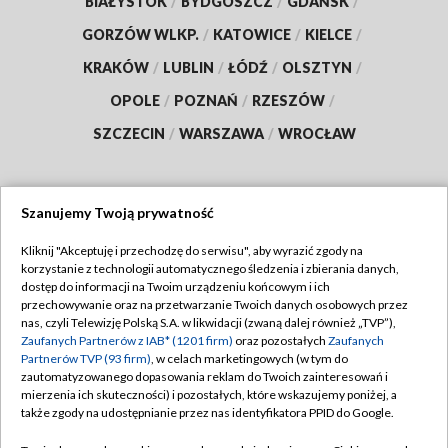
BIAŁYSTOK
/
BYDGOSZCZ
/
GDAŃSK
/
GORZÓW WLKP.
/
KATOWICE
/
KIELCE
/
KRAKÓW
/
LUBLIN
/
ŁÓDŹ
/
OLSZTYN
/
OPOLE
/
POZNAŃ
/
RZESZÓW
/
SZCZECIN
/
WARSZAWA
/
WROCŁAW
Szanujemy Twoją prywatność
Dołącz do nas:
Kliknij "Akceptuję i przechodzę do serwisu", aby wyrazić zgody na
korzystanie z technologii automatycznego śledzenia i zbierania danych,
TVP
dostęp do informacji na Twoim urządzeniu końcowym i ich
Abonament TVP
przechowywanie oraz na przetwarzanie Twoich danych osobowych przez
Regulamin TVP
nas, czyli Telewizję Polską S.A. w likwidacji (zwaną dalej również „TVP”),
Emisja w TVP
Zaufanych Partnerów z IAB* (1201 firm)
oraz pozostałych
Zaufanych
Polityka prywatności
Partnerów TVP (93 firm)
, w celach marketingowych (w tym do
Centrum informacji TVP
Moje zgody
zautomatyzowanego dopasowania reklam do Twoich zainteresowań i
mierzenia ich skuteczności) i pozostałych, które wskazujemy poniżej, a
Naziemna Telewizja Cyfrowa
Pomoc
także zgody na udostępnianie przez nas identyfikatora PPID do Google.
Sklep TVP
Biuro reklamy