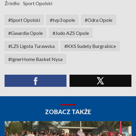
Źródło:
Sport Opolski
#Sport Opolski
#tvp3 opole
#Odra Opole
#Gwardia Opole
#Judo AZS Opole
#LZS Ligota Turawska
#KKS Sudety Burgrabice
#IgnerHome Basket Nysa
ZOBACZ TAKŻE