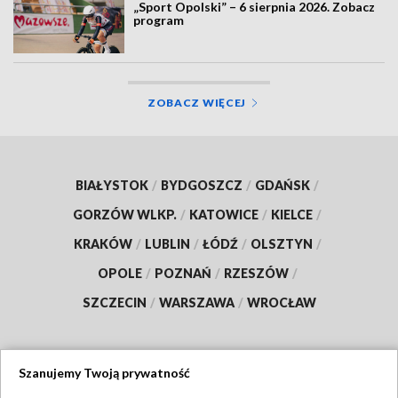
„Sport Opolski” – 6 sierpnia 2026. Zobacz
program
ZOBACZ WIĘCEJ
BIAŁYSTOK
/
BYDGOSZCZ
/
GDAŃSK
/
GORZÓW WLKP.
/
KATOWICE
/
KIELCE
/
KRAKÓW
/
LUBLIN
/
ŁÓDŹ
/
OLSZTYN
/
OPOLE
/
POZNAŃ
/
RZESZÓW
/
SZCZECIN
/
WARSZAWA
/
WROCŁAW
Szanujemy Twoją prywatność
Dołącz do nas: